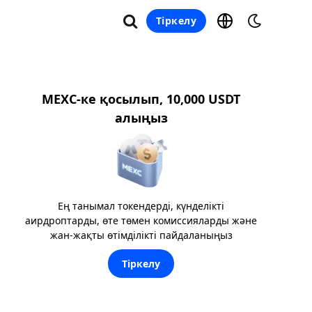
Тіркелу
MEXC-ке қосылып, 10,000 USDT
алыңыз
Ең танымал токендерді, күнделікті
аирдроптарды, өте төмен комиссияларды және
жан-жақты өтімділікті пайдаланыңыз
Тіркелу