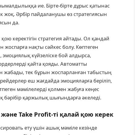
 танымалдылыққа ие. Бірте-бірте дұрыс қатынас
нік жоқ. Әрбір пайдаланушы өз стратегиясын
ясын да.
 қою керектігін стратегия айтады. Ол қандай
 жоспарға нақты сәйкес болу. Көптеген
, эмоциялық күйзеліске бой алдырса,
ордерлерді қайта қояды. Автоматты
н жабады, тек бұрын жоспарланған табыстың
 трейдерлер еш жағдайда эмоцияларға беріліп,
тпеген мәмілелерді қолмен жабуға кеңес
қ бәрібір қаржылық шығындарға әкеледі.
әне Take Profit-ті қалай қою керек
сировать ету үшін ашық мәміле кезінде