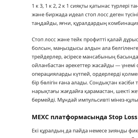
1 к 3, 1 к 2, 2 к 1 сияқты қатынас түрлері
және биржада идеал стоп лосс деген түсі
таңдайды, яғни, құралдардың комбинаци
Стоп лосс және тейк профитті қалай дұрыс
болсын, маңыздысы алдын ала белгіленген
трейдерлер, әсіресе мансабының басында
ойланбастан әрекеттер жасайды — үнемі 
операцияларды күтпей, ордерлерді қолме
бір бөлігін ғана алады. Сондықтан кәсіби
нарықтағы жағдайға қарамастан, шекті же
бермейді. Мұндай импульсивті мінез-құлы
MEXC платформасында Stop Loss ж
Екі құралдың да пайда немесе зиянды фик