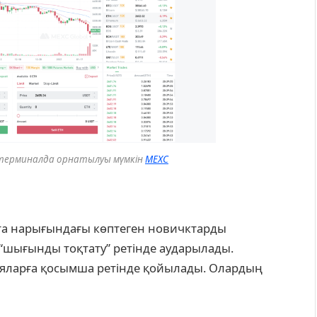
 терминалда орнатылуы мүмкін
MEXC
юта нарығындағы көптеген новичктарды
 “шығынды тоқтату” ретінде аударылады.
ияларға қосымша ретінде қойылады. Олардың