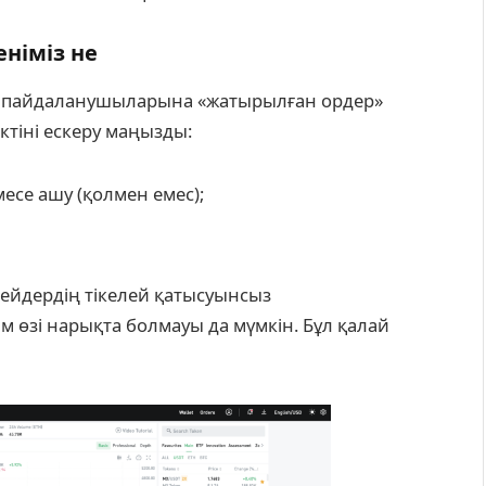
еніміз не
ы пайдаланушыларына «жатырылған ордер»
ектіні ескеру маңызды:
есе ашу (қолмен емес);
рейдердің тікелей қатысуынсыз
м өзі нарықта болмауы да мүмкін. Бұл қалай