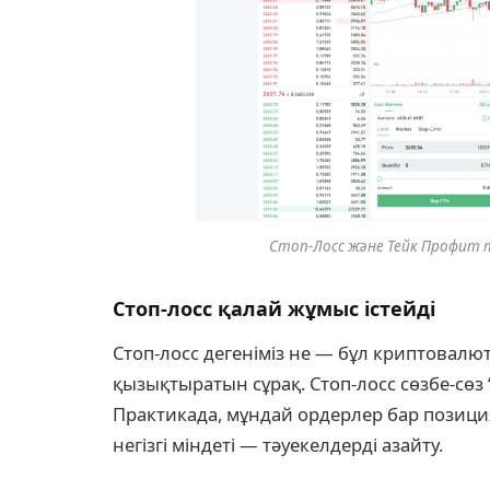
Стоп-Лосс және Тейк Профит
Стоп-лосс қалай жұмыс істейді
Стоп-лосс дегеніміз не — бұл криптовал
қызықтыратын сұрақ. Стоп-лосс сөзбе-сөз
Практикада, мұндай ордерлер бар позиц
негізгі міндеті — тәуекелдерді азайту.