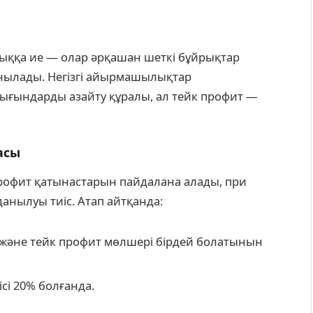
қтыққа ие — олар әрқашан шеткі бұйрықтар
анылады. Негізгі айырмашылықтар
ығындарды азайту құралы, ал тейк профит —
асы
профит қатынастарын пайдалана алады, при
данылуы тиіс. Атап айтқанда:
с және тейк профит мөлшері бірдей болатынын
ісі 20% болғанда.