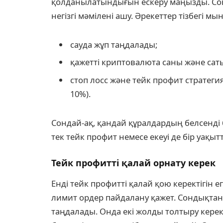
қолданылатындығын ескеру маңызды. Сонды
негізгі мәмілені ашу. Әрекеттер тізбегі мы
сауда жұп таңдалады;
қажетті криптовалюта саны және сат
стоп лосс және тейк профит стратеги
10%).
Сондай-ақ, қандай құралдардың белсенді 
тек тейк профит немесе екеуі де бір уақытт
Тейк профитті қалай орнату керек
Енді тейк профитті қалай қою керектігін 
лимит ордер пайдалану қажет. Сондықтан 
таңдалады. Онда екі жолды толтыру керек: