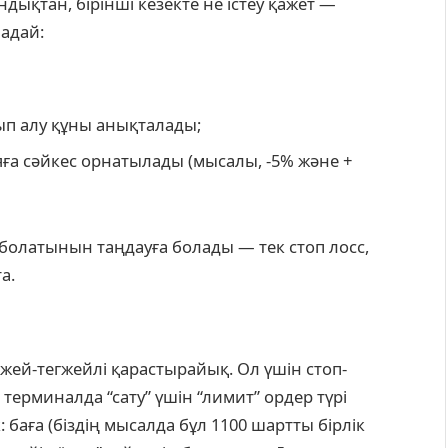
қтан, бірінші кезекте не істеу қажет —
надай:
ып алу құны анықталады;
яға сәйкес орнатылады (мысалы, -5% және +
болатынын таңдауға болады — тек стоп лосс,
а.
егжей-тегжейлі қарастырайық. Ол үшін стоп-
терминалда “сату” үшін “лимит” ордер түрі
 баға (біздің мысалда бұл 1100 шартты бірлік