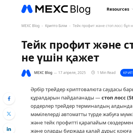
Resources
MEXC Blog
Крипто Білім
Тейк профит және стоп лосс: бұл 
-
-
Тейк профит және ст
не үшін қажет
MEXC Blog
17 апреля, 2025
1 Min Read
КРИП
Әрбір трейдер криптовалюта саудасы бар
құралдарын пайдаланады —
стоп лосс (S
ордерлер трейдер терминалдың алдында 
мәмілелерді автоматты түрде жабуға мүмкі
және тейк профитті қарапайым сөздермен 
және оларды биржада қалай дұрыс қоюғ