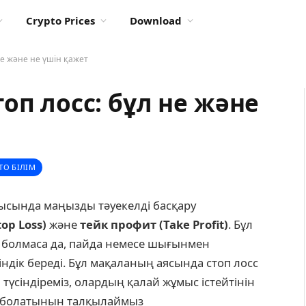
Crypto Prices
Download
не және не үшін қажет
оп лосс: бұл не және
ТО БІЛІМ
ысында маңызды тәуекелді басқару
top Loss)
және
тейк профит (Take Profit)
. Бұл
болмаса да, пайда немесе шығынмен
ндік береді. Бұл мақаланың аясында стоп лосс
түсіндіреміз, олардың қалай жұмыс істейтінін
а болатынын талқылаймыз