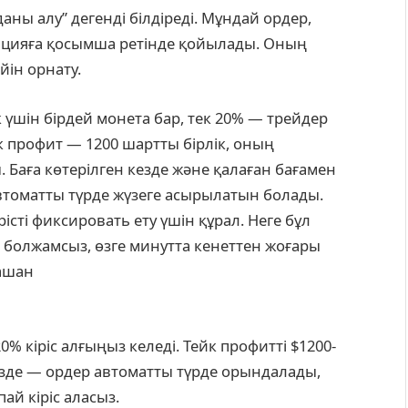
аны алу” дегенді білдіреді. Мұндай ордер,
зицияға қосымша ретінде қойылады. Оның
йін орнату.
 үшін бірдей монета бар, тек 20% — трейдер
йк профит — 1200 шартты бірлік, оның
Баға көтерілген кезде және қалаған бағамен
 автоматты түрде жүзеге асырылатын болады.
ірісті фиксировать ету үшін құрал. Неге бұл
болжамсыз, өзге минутта кенеттен жоғары
қашан
% кіріс алғыңыз келеді. Тейк профитті $1200-
кезде — ордер автоматты түрде орындалады,
ай кіріс аласыз.