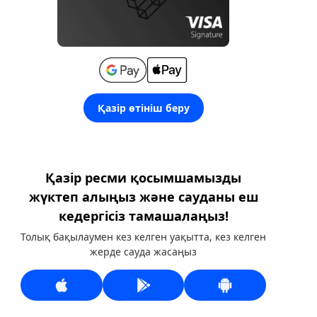
Қазір өтініш беру
Қазір ресми қосымшамызды
жүктеп алыңыз және сауданы еш
кедергісіз тамашалаңыз!
Толық бақылаумен кез келген уақытта, кез келген
жерде сауда жасаңыз