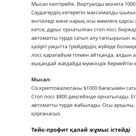
Мысал келтірейік. Виртуалды монета 1000
Саудагердің көтеретін максималды шығы
енгізіледі және нарық осы мәмлеге қарсы ж
кетсе, дұрыс орнатылған стоп лосс биржа
автоматты түрде сатып алу тапсырысын жа
қазіргі уақытта трейдердің жүйеде болма
лосс қарапайым тілмен айтқанда, алдын 
ешқандай жағдайда мүмкіндік бермейтін
Мысал:
Сіз криптовалютаны $1000 бағасымен сат
Стоп лосс $800 деңгейінде орнатылады. Ег
автоматты түрде жабылады. Осы арқылы, 
қорғанасыз.
Тейк-профит қалай жұмыс істейді