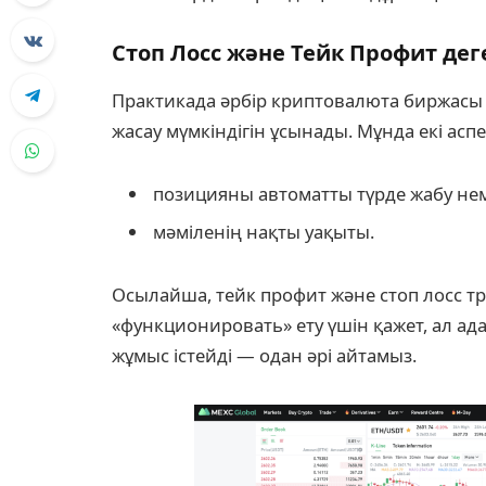
Стоп Лосс және Тейк Профит дег
Практикада әрбір криптовалюта биржас
жасау мүмкіндігін ұсынады. Мұнда екі асп
позицияны автоматты түрде жабу нем
мәміленің нақты уақыты.
Осылайша, тейк профит және стоп лосс т
«функционировать» ету үшін қажет, ал ада
жұмыс істейді — одан әрі айтамыз.