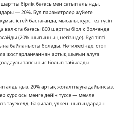
 шартты бірлік бағасымен сатып алынды.
ндары — 20%. Бұл параметрлер жүйеге
ұмыс істей бастағанда, мысалы, курс тез түсіп
да валюта бағасы 800 шартты бірлік болғанда
сайды (20% шығынның негізінде). Бұл тіпті
уына байланысты болады. Нәтижесінде, стоп
ала жоспарланғаннан артық шығын алуға
 қолдаулы тапсырыс болып табылады.
ып алдыңыз. 20% артық жоғалтпауға дайынсыз.
ер курс осы мәнге дейін түссе — мәмле
сіз тәуекелді бақылап, үлкен шығындардан