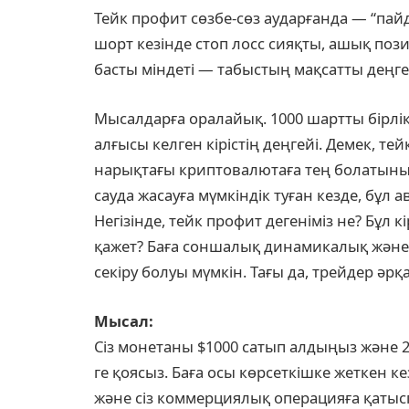
Тейк профит сөзбе-сөз аударғанда — “пайд
шорт кезінде стоп лосс сияқты, ашық по
басты міндеті — табыстың мақсатты деңге
Мысалдарға оралайық. 1000 шартты бірлік
алғысы келген кірістің деңгейі. Демек, те
нарықтағы криптовалютаға тең болатыны. 
сауда жасауға мүмкіндік туған кезде, бұл
Негізінде, тейк профит дегеніміз не? Бұл к
қажет? Баға соншалық динамикалық және 
секіру болуы мүмкін. Тағы да, трейдер әр
Мысал:
Сіз монетаны $1000 сатып алдыңыз және 20
ге қоясыз. Баға осы көрсеткішке жеткен 
және сіз коммерциялық операцияға қатысп