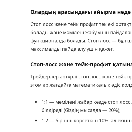
Олардың арасындағы айырма неде
Стоп лосс және тейк профит тек екі орта
болады және мәмілені жабу үшін пайдал
функционалда болады. Стоп лосс — бұл ш
максималды пайда алу үшін қажет.
Стоп-лосс және тейк-профит қатын
Трейдерлер әртүрлі стоп лосс және тейк 
этом әр жағдайға математикалық әдіс қол
1:1 — мәмілені жабар кезде стоп лос
білдіреді (біздің мысалда — 20%);
1:2 — бірінші көрсеткіш 10%, ал екінш