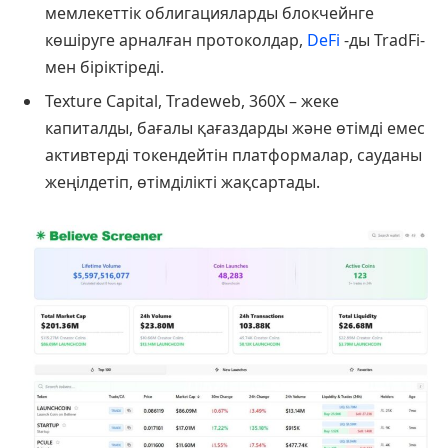
мемлекеттік облигацияларды блокчейнге
көшіруге арналған протоколдар,
DeFi
-ды TradFi-
мен біріктіреді.
Texture Capital, Tradeweb, 360X – жеке
капиталды, бағалы қағаздарды және өтімді емес
активтерді токендейтін платформалар, сауданы
жеңілдетіп, өтімділікті жақсартады.