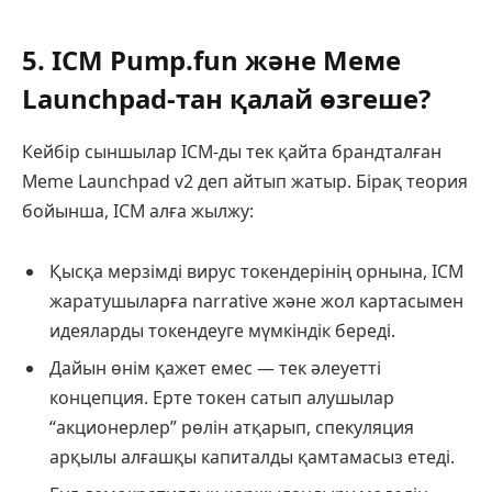
5. ICM Pump.fun және Меме
Launchpad-тан қалай өзгеше?
Кейбір сыншылар ICM-ды тек қайта брандталған
Meme Launchpad v2 деп айтып жатыр. Бірақ теория
бойынша, ICM алға жылжу:
Қысқа мерзімді вирус токендерінің орнына, ICM
жаратушыларға narrative және жол картасымен
идеяларды токендеуге мүмкіндік береді.
Дайын өнім қажет емес — тек әлеуетті
концепция. Ерте токен сатып алушылар
“акционерлер” рөлін атқарып, спекуляция
арқылы алғашқы капиталды қамтамасыз етеді.