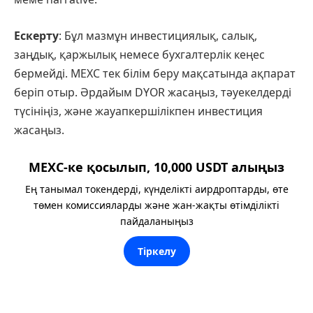
Ескерту
: Бұл мазмұн инвестициялық, салық,
заңдық, қаржылық немесе бухгалтерлік кеңес
бермейді. MEXC тек білім беру мақсатында ақпарат
беріп отыр. Әрдайым DYOR жасаңыз, тәуекелдерді
түсініңіз, және жауапкершілікпен инвестиция
жасаңыз.
MEXC-ке қосылып, 10,000 USDT алыңыз
Ең танымал токендерді, күнделікті аирдроптарды, өте
төмен комиссияларды және жан-жақты өтімділікті
пайдаланыңыз
Тіркелу