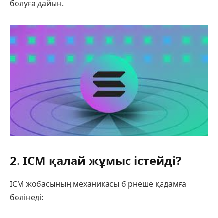
болуға дайын.
2. ICM қалай жұмыс істейді?
ICM жобасының механикасы бірнеше қадамға
бөлінеді: