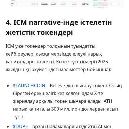
4. ICM narrative-інде істелетін
жетістік токендері
ICM уже токендер толқынын туындатты,
кейбіреулері қысқа мерзімде елеулі нарық
капиталдарына жетті. Көзге түсетіндері (2025
жылдың қыркүйегіндегі мәліметтер бойынша):
$LAUNCHCOIN
– Believe-дің шығару токені. Оның
бірегей ерекшелігі: кез келген адам X-те
жариялау арқылы токен шығара алады. ATH
нарық капиталы 300 миллион доллардан асып
түсті.
$DUPE
– арзан баламаларды іздейтін AI-мен