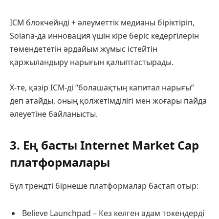
ICM блокчейнді + әлеуметтік медианы біріктіріп,
Solana-да инновация үшін кіре беріс кедергілерін
төмендететін әрдайым жұмыс істейтін
қаржыландыру нарығын қалыптастырады.
X-те, қазір ICM-ді “болашақтың капитал нарығы”
деп атайды, оның қолжетімділігі мен жоғары пайда
әлеуетіне байланысты.
3. Ең басты Internet Market Cap
платформалары
Бұл трендті бірнеше платформалар бастап отыр:
Believe Launchpad – Кез келген адам токендерді