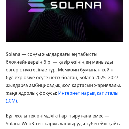
Solana — соңғы жылдардағы ең табысты
блокчейндердің бірі — қазір өзінің ең маңызды
өзгеріс нүктесінде тұр. Мемкоин бумынан кейін,
бұл explosive өсуге негіз болған, Solana 2025–2027
жылдарға амбициоздық жол картасын жариялады,
жаңа ядролық фокусы:
Интернет нарық капиталы
(ICM)
.
Бұл жолы тек өнімділікті арттыру ғана емес —
Solana Web3-тегі қаржыландыруды түбегейлі қайта