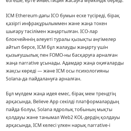
өзгеше, ерте инвестиция жасауға мүмкіндік береді.
ICM Ethereum-дағы ICO бумын еске түсіреді, бірақ
қазіргі инфрақұрылыммен және жаңа токен
шығару тәсілімен жаңартылған. ICO-лар
блокчейннің әлеуеті туралы қызықты әңгімелер
айтып берсе, ICM бұл жалауды жаңарту үшін
қызығушылық пен FOMO-ны басқаруға арналған
жаңа narrative ұсынады. Адамдар жаңа оқиғаларды
жақсы көреді — және ICM осы психологияны
Solana-да пайдалануға арналған.
Бұл мүлдем жаңа идея емес, бірақ мем трендтің
арқасында, Believe App секілді платформалардың
пайда болуы, Solana ядролық тобының мықты
қолдауы және танымал Web2 KOL-дердің қолдауы
арқасында, ICM келесі үлкен нарық narrative-і