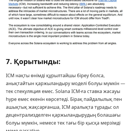
7. Қорытынды:
ICM нақты өнімді құрылтайшы біреу болса,
анықтайтын қаржыландыру моделі болуы мүмкін —
тек спекуляция емес. Solana ICM-ға ставка жасауы
hype емес екенін көрсетеді. Бірақ пайдалылық пен
ашықтық жақсарғанша, ICM аралықта тұрады: ол
децентрализделген қаржыландырудың болашағы
болуы мүмкін, немесе тек тағы бір қысқа мерзімді
меме narrative.