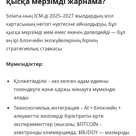
қысқа мерзімді жарнама?
Solana-ның ICM-ді 2025–2027 жылдардың жол
картасының негізгі нүктесіне айналдыруы, бұл
қысқа мерзімді мем емес екенін дәлелдейді — бұл
ең ірі блокчейн экожүйелерінің бірінің
стратегиялық ставкасы.
Мүмкіндіктер:
Қолжетімділік – кез келген адам идеяны
токендеуге және қаржы жинауға мүмкіндік
алады.
Технологиялық интеграция – AI + блокчейн +
әлеуметтік желілерді біріктіретін ерте
эксперименттер (мысалы, $FITCOIN –
электронды коммерцияда, $BUDDY — мазмұнды