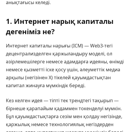
анықтағысы келеді.
1. Интернет нарық капиталы
дегеніміз не?
Интернет капиталы нарығы (ICM) — Web3-тегі
децентрализделген қаржыландыру моделі, ол
әзірлемешілерге немесе адамдарға идеяны, өнімді
немесе қызметті іске қосу үшін, әлеуметтік медиа
арқылы (негізінен X) тікелей қауымдастықтан
капитал жинауға мүмкіндік береді.
Кез келген идея — тіпті тек трендтегі тақырып —
бірнеше қарапайым қадаммен токенделуі мүмкін.
Бұл қауымдастықтарға сезім мен қолдау негізінде,
қаржылық немесе технологиялық негіздерден