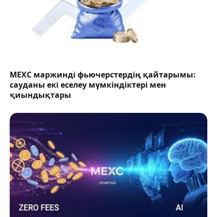
MEXC маржинді фьючерстердің қайтарымы:
сауданы екі еселеу мүмкіндіктері мен
қиындықтары