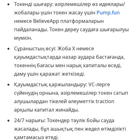
Токенді шығару: әзірлемешілер өз идеялары/
жобалары үшін токен жасау үшін
Pump.fun
немесе BelieveApp платформаларын
пайдаланады. Токен дереу саудаға шығарылуы
мүмкін.
Сұраныстың өсуі: Жоба X немесе
қауымдастықтарда назар аудара бастағанда,
токеннің бағасы мен нарық капиталы өседі,
даму үшін қаражат жеткізеді.
Қауымдастық қаржыландыру: VC-лерге
сүйенудің орнына, әзірлемешілер токен сатып
алушылардан тікелей әлеуметтік traction
арқылы капитал жинайды.
24/7 нарығы: Токендер тәулік бойы сауда
жасалады, бұл ашықтық пен жедел өтімділікті
қамтамасыз етеді.