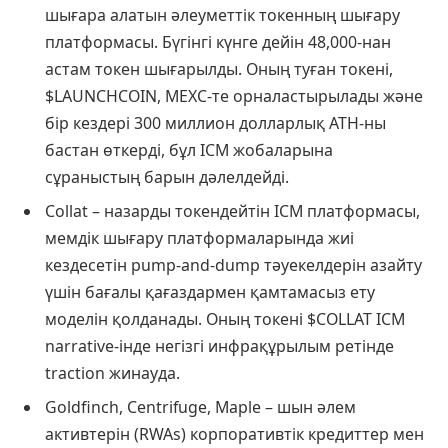
шығара алатын әлеуметтік токенның шығару
платформасы. Бүгінгі күнге дейін 48,000-нан
астам токен шығарылды. Оның туған токені,
$LAUNCHCOIN, MEXC-те орналастырылады және
бір кездері 300 миллион долларлық ATH-ны
бастан өткерді, бұл ICM жобаларына
сұраныстың барын дәлелдейді.
Collat – назарды токендейтін ICM платформасы,
мемдік шығару платформаларында жиі
кездесетін pump-and-dump тәуекелдерін азайту
үшін бағалы қағаздармен қамтамасыз ету
моделін қолданады. Оның токені $COLLAT ICM
narrative-інде негізгі инфрақұрылым ретінде
traction жинауда.
Goldfinch, Centrifuge, Maple – шын әлем
активтерін (RWAs) корпоративтік кредиттер мен