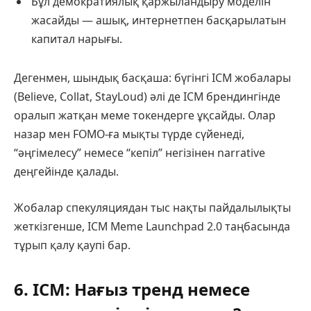
Бұл демократиялық қаржыландыру моделін
жасайды — ашық, интернетпен басқарылатын
капитал нарығы.
Дегенмен, шындық басқаша: бүгінгі ICM жобалары
(Believe, Collat, StayLoud) әлі де ICM брендингінде
оралып жатқан меме токендерге ұқсайды. Олар
назар мен FOMO-ға мықты түрде сүйенеді,
“әңгімелесу” немесе “кепіл” негізінен narrative
деңгейінде қалады.
Жобалар спекуляциядан тыс нақты пайдалылықты
жеткізгенше, ICM Meme Launchpad 2.0 таңбасында
тұрып қалу қаупі бар.
6. ICM: Нағыз тренд немесе