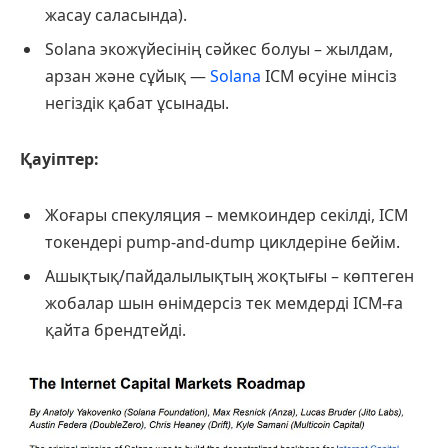
жасау саласында).
Solana экожүйесінің сәйкес болуы – жылдам,
арзан және сұйық —
Solana
ICM өсуіне мінсіз
негіздік қабат ұсынады.
Қауіптер:
Жоғары спекуляция – мемкоиндер секілді, ICM
токендері pump-and-dump циклдеріне бейім.
Ашықтық/пайдалылықтың жоқтығы – көптеген
жобалар шын өнімдерсіз тек мемдерді ICM-ға
қайта брендтейді.