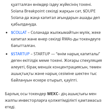
қуатталған өнімдер іздеу жүйесінің токені.
Solana Breakpoint секілді жарқын сәт, $DUPE
Solana-да жаңа капитал ағындарын ашады деп
қабылдануда.
$COLLAT
– Соланада жылжымайтын мүлік, жеке
капитал және өнер секілді RWAs-ды токендеуге
бағытталған.
$STARTUP
– STARTUP — “өнім нарық капиталы”
деген екітілдік меме токені. Жоғары спекуляция
әлеуеті, бірақ меншік концентрациясын, төмен
ашықтықты және нарық сезіміне шектен тыс
байлануын ескере отырып, қауіпті.
Барлық осы токендер
MEXC
– дің ашықтығы мен
жалпы инвесторларға қолжетімділікті қамтамасыз
етеді.