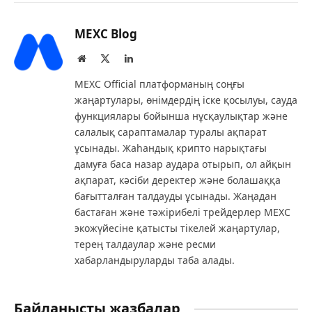
MEXC Blog
Website
X
LinkedIn
(Twitter)
MEXC Official платформаның соңғы
жаңартулары, өнімдердің іске қосылуы, сауда
функциялары бойынша нұсқаулықтар және
салалық сараптамалар туралы ақпарат
ұсынады. Жаһандық крипто нарықтағы
дамуға баса назар аудара отырып, ол айқын
ақпарат, кәсіби деректер және болашаққа
бағытталған талдауды ұсынады. Жаңадан
бастаған және тәжірибелі трейдерлер MEXC
экожүйесіне қатысты тікелей жаңартулар,
терең талдаулар және ресми
хабарландыруларды таба алады.
Байланысты жазбалар