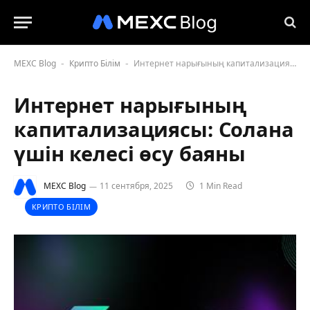
MEXC Blog
Крипто Білім
Интернет нарығының капитализациясы: Солана үшін келесі өсу баяны
-
-
Интернет нарығының
капитализациясы: Солана
үшін келесі өсу баяны
MEXC Blog
11 сентября, 2025
1 Min Read
КРИПТО БІЛІМ