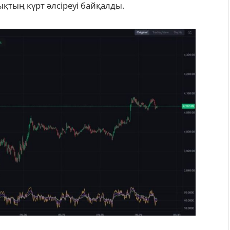
тың күрт әлсіреуі байқалды.