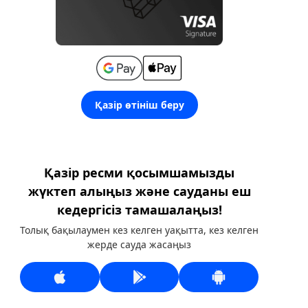
Қазір өтініш беру
Қазір ресми қосымшамызды
жүктеп алыңыз және сауданы еш
кедергісіз тамашалаңыз!
Толық бақылаумен кез келген уақытта, кез келген
жерде сауда жасаңыз