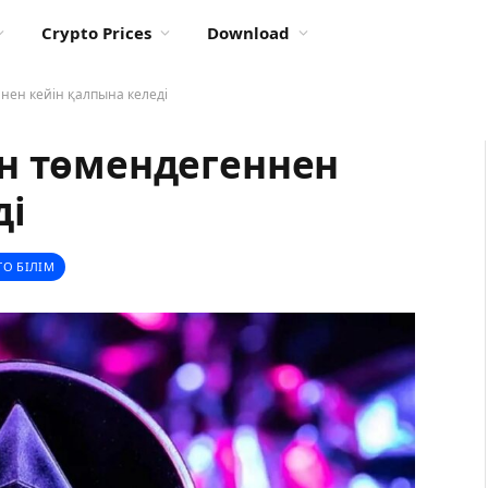
Crypto Prices
Download
нен кейін қалпына келеді
н төмендегеннен
ді
ТО БІЛІМ