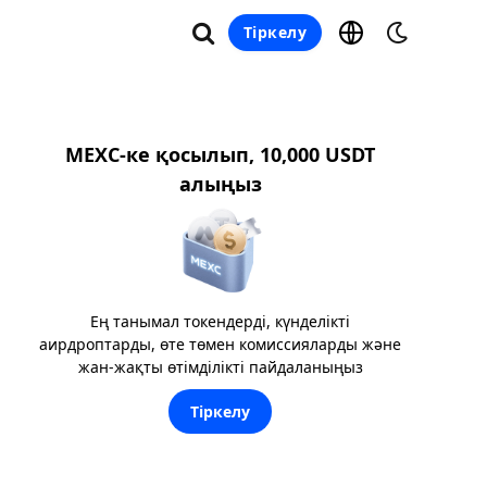
Тіркелу
MEXC-ке қосылып, 10,000 USDT
алыңыз
Ең танымал токендерді, күнделікті
аирдроптарды, өте төмен комиссияларды және
жан-жақты өтімділікті пайдаланыңыз
Тіркелу