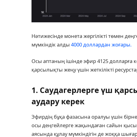
Нәтижесінде монета жергілікті төмен деңгей
мүмкіндік алды
4000 доллардан жоғары.
Осы аптаның ішінде эфир 4125 долларға кө
қарсылықты жеңу үшін жеткілікті ресурста
1. Саудагерлерге үш қарс
аудару керек
Эфирдің бұқа фазасына оралуы үшін бірн
осы деңгейлерге жақындаған сайын қысы
аясында құлау мүмкіндігін де жоққа шығар