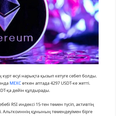
үрт өсуі нарықта қызып кетуге себеп болды.
сында
MEXC
өткен аптада 4297 USDT-ке жетті.
SDT-қа дейін құлдырады.
ебебі RSI индексі 15-тен төмен түсіп, активтің
і. Альткоиннің құнының төмендеуімен бірге