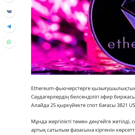
Ethereum-фьючерстерге қызығушылықтың к
Саудагерлердің белсенділігі эфир биржа
Алайда 25 қыркүйекте спот бағасы 3821 U
Мұнда жергілікті төмен деңгейге жетілді, с
артық сатылым фазасына кіргенін көрсетт