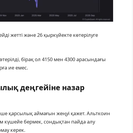
ді жетті және 26 қыркүйекте көтерілуге ​​
терілді, бірақ ол 4150 мен 4300 арасындағы
рға ие емес.
ылық деңгейіне назар
еше қарсылық аймағын жеңуі қажет. Альткоин
м күшейе бермек, сондықтан пайда алу
мау керек.