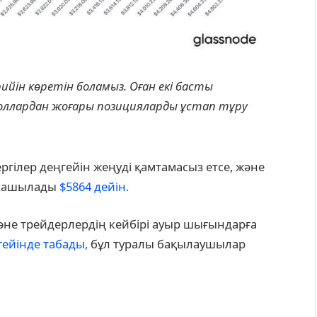
ийін көретін боламыз. Оған екі басты
доллардан жоғары позицияларды ұстап тұру
ргілер деңгейін жеңуді қамтамасыз етсе, және
ол ашылады
$5864 дейін.
әне трейдерлердің кейбірі ауыр шығындарға
гейінде табады,
бұл туралы бақылаушылар