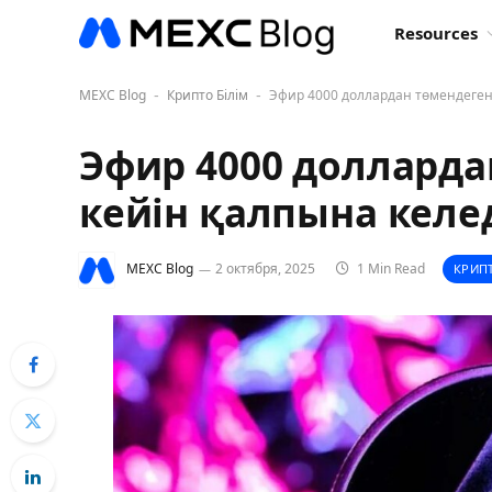
Resources
MEXC Blog
Крипто Білім
Эфир 4000 доллардан төмендеген
-
-
Эфир 4000 долларда
кейін қалпына келе
MEXC Blog
2 октября, 2025
1 Min Read
КРИП