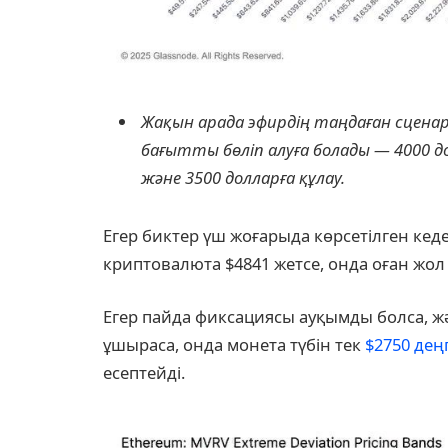
Жақын арада эфирдің таңдаған сценар
бағытты бөліп алуға болады — 4000 
және 3500 долларға құлау.
Егер биктер үш жоғарыда көрсетілген кеде
криптовалюта $4841 жетсе, онда оған ж
Егер пайда фиксациясы ауқымды болса, ж
ұшыраса, онда монета түбін тек
$2750 дең
есептейді.