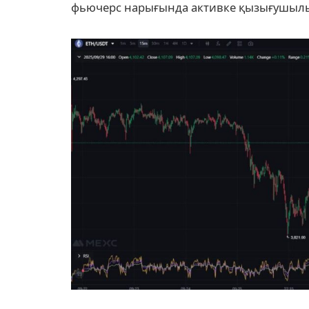
фьючерс нарығында активке қызығушылық