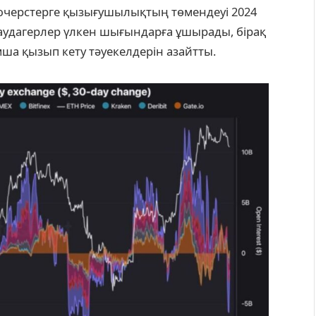
черстерге қызығушылықтың төмендеуі 2024
Саудагерлер үлкен шығындарға ұшырады, бірақ
а қызып кету тәуекелдерін азайтты.