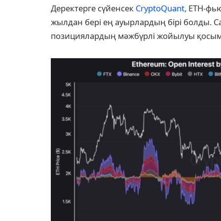
Деректерге сүйенсек
CryptoQuant,
ETH-фью
жылдан бері ең ауырлардың бірі болды. 
позициялардың мәжбүрлі жойылуы қосымш