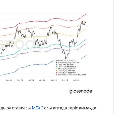
ндыру ставкасы
MEXC
осы аптада теріс аймаққа