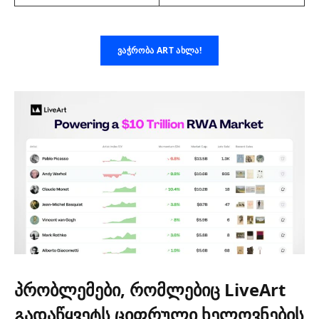
ᲕᲐᲭᲠᲝᲑᲐ ART ᲐᲮᲚᲐ!
პრობლემები, რომლებიც LiveArt
გადაწყვეტს ციფრული ხელოვნების