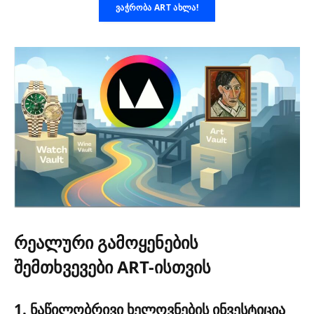
ᲕᲐᲭᲠᲝᲑᲐ ART ᲐᲮᲚᲐ!
რეალური გამოყენების
შემთხვევები ART-ისთვის
1. ნაწილობრივი ხელოვნების ინვესტიცია