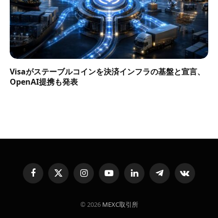
Visaがステーブルコインを決済インフラの基盤と宣言、
OpenAI提携も発表
Facebook
X
Instagram
YouTube
LinkedIn
Telegram
VKontakte
(Twitter)
© 2026
MEXC取引所