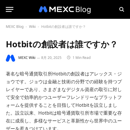
MEXC Blog
Wiki
Hotbitの創設者は誰ですか？
-
-
Hotbitの創設者は誰ですか？
MEXC Wiki
8月 20, 2025
1 Min Read
著名な暗号通貨取引所Hotbitの創設者はアレックス・ジ
ョウです。ジョウは金融と技術の分野での経験を持つプ
レイヤーであり、さまざまなデジタル資産の取引に対し
て安全で効率的かつユーザーフレンドリーなプラットフ
ォームを提供することを目指してHotbitを設立しまし
た。設立以来、Hotbitは暗号通貨取引所市場で重要な存
在に成長し、多様なサービスと革新性から世界中のユー
ザーを惹きつけています。