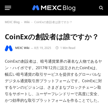
MEXC Blog
Wiki
CoinExの創設者は誰ですか？
-
-
CoinExの創設者は誰ですか？
MEXC Wiki
8月 19, 2025
1 Min Read
CoinExの創設者は、暗号通貨業界の著名な人物であるヤ
ン・ハイポです。2017年12月に設立されたCoinExは、
幅広い暗号通貨の取引サービスを提供するグローバルな
デジタル通貨取引所プラットフォームです。CoinExに対
するヤンのビジョンは、さまざまなブロックチェーン取
引をサポートし、ユーザーフレンドリーで高度に安全、
かつ効率的な取引プラットフォームを作ることでした。