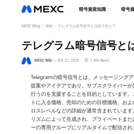
暗号資産知識
暗号
MEXC Blog
Wiki
テレグラム暗号信号とは何ですか？
-
-
テレグラム暗号信号と
MEXC Wiki
8月 21, 2025
1 Min Read
Telegramの暗号信号とは、メッセージング
提案やアイデアであり、サブスクライバーが
行うのを支援することを目的としています。
トに入る価格、売却のための目標価格、およ
ロスレベルなどの詳細が通常含まれています
リズムによって生成され、プライベートまたはパ
ーの専用グループにリアルタイムで配信され