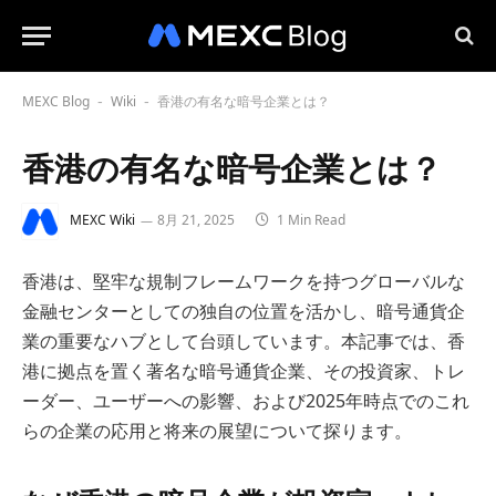
MEXC Blog
Wiki
香港の有名な暗号企業とは？
-
-
香港の有名な暗号企業とは？
MEXC Wiki
8月 21, 2025
1 Min Read
香港は、堅牢な規制フレームワークを持つグローバルな
金融センターとしての独自の位置を活かし、暗号通貨企
業の重要なハブとして台頭しています。本記事では、香
港に拠点を置く著名な暗号通貨企業、その投資家、トレ
ーダー、ユーザーへの影響、および2025年時点でのこれ
らの企業の応用と将来の展望について探ります。