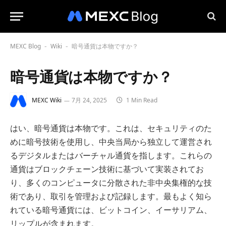
MEXC Blog
Wiki
暗号通貨は本物ですか？
-
-
暗号通貨は本物ですか？
MEXC Wiki
7月 24, 2025
1 Min Read
はい、暗号通貨は本物です。これは、セキュリティのた
めに暗号技術を使用し、中央当局から独立して運営され
るデジタルまたはバーチャル通貨を指します。これらの
通貨はブロックチェーン技術に基づいて実装されてお
り、多くのコンピュータに分散された非中央集権的な技
術であり、取引を管理および記録します。最もよく知ら
れている暗号通貨には、ビットコイン、イーサリアム、
リップルが含まれます。