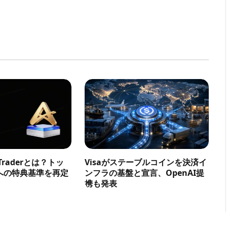
a Traderとは？トッ
Visaがステーブルコインを決済イ
への特典基準を再定
ンフラの基盤と宣言、OpenAI提
携も発表