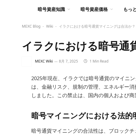
暗号資産知識
暗号資産価格
もっ
MEXC Blog
Wiki
イラクにおける暗号通貨マイニングは合法か？
-
-
イラクにおける暗号通
MEXC Wiki
8月 7, 2025
1 Min Read
2025年現在、イラクでは暗号通貨のマイニ
は、金融リスク、規制の管理、エネルギー消
しました。この禁止は、国内の個人および商
暗号マイニングにおける法的
暗号通貨マイニングの合法性は、ブロックチ