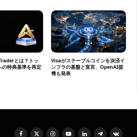
a Traderとは？トッ
Visaがステーブルコインを決済イ
への特典基準を再定
ンフラの基盤と宣言、OpenAI提
携も発表
Facebook
X
Instagram
YouTube
LinkedIn
Telegram
VKontakte