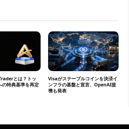
a Traderとは？トッ
Visaがステーブルコインを決済イ
への特典基準を再定
ンフラの基盤と宣言、OpenAI提
携も発表