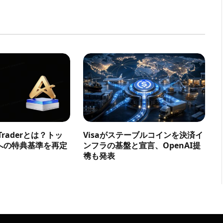
a Traderとは？トッ
Visaがステーブルコインを決済イ
への特典基準を再定
ンフラの基盤と宣言、OpenAI提
携も発表