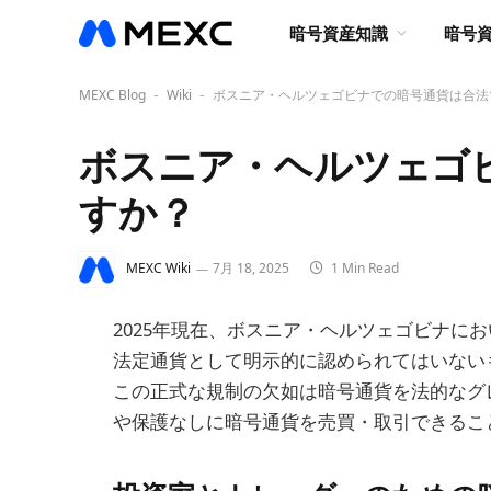
暗号資産知識
暗号
MEXC Blog
Wiki
ボスニア・ヘルツェゴビナでの暗号通貨は合法
-
-
ボスニア・ヘルツェゴ
すか？
MEXC Wiki
7月 18, 2025
1 Min Read
2025年現在、ボスニア・ヘルツェゴビナに
法定通貨として明示的に認められてはいない
この正式な規制の欠如は暗号通貨を法的なグ
や保護なしに暗号通貨を売買・取引できるこ