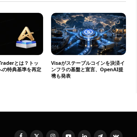
a Traderとは？トッ
Visaがステーブルコインを決済イ
への特典基準を再定
ンフラの基盤と宣言、OpenAI提
携も発表