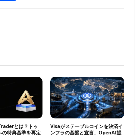
a Traderとは？トッ
Visaがステーブルコインを決済イ
への特典基準を再定
ンフラの基盤と宣言、OpenAI提