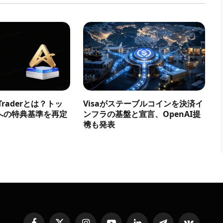
a Traderとは？トッ
Visaがステーブルコインを決済イ
への特典基準を再定
ンフラの基盤と宣言、OpenAI提
携も発表