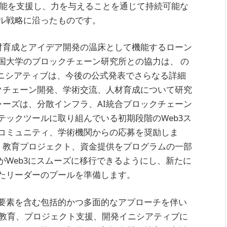
能を支援し、力を与えることを通じて持続可能な
ル戦略に沿ったものです。
人材育成とアイデア開発の温床として機能するローン
国大学のブロックチェーン研究所との協力は、 の
ニシアティブは、今後の公式発表でさらなる詳細
クチェーン開発、学術交流、人材育成について研究
ャーズは、分散インフラ、AI統合ブロックチェーン
テックツールに取り組んでいる初期段階のWeb3ス
コミュニティ、学術機関からの応募を奨励しま
プ、教育プロジェクト、資金提供をプログラムの一部
がWeb3にスムーズに移行できるようにし、新たに
たリーダーのプールを準備します。
要素を含む包括的かつ多面的なアプローチを伴い
、教育、プロジェクト支援、開発イニシアティブに