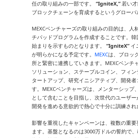
任の取り組みの一部です。
“IgniteX,”
若い才
ブロックチェーンを育成するというグローバ
MEXCベンチャーズの取り組みの目的は、
チパッドプログラムを作成することです。韓
始まりを示すものとなります。
“IgniteX”
イ
が明らかになる予定です。
MEXC
は、ブロッ
所と緊密に連携していきます。MEXCベンチ
ソリューション、ステーブルコイン、フィン
タートアップ、研究イニシアティブ、開発者
す。MEXCベンチャーズは、メンターシッ
として含むことを目指し、次世代のユーザー
開発を進める意欲的で熱心で十分に訓練され
影響を重視したキャンペーンは、複数の重要
ます。基盤となるのは3000万ドルの誓約で