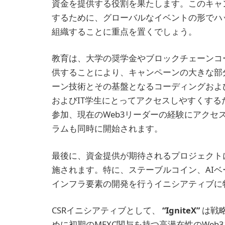
資金を提供する役割を果たします。このキャ
するために、グローバルなイベントの形でハ
組織することに重点を置くでしょう。
教育は、大学の奨学金やブロックチェーンコ
供することにより、キャンペーンの大きな部
ーン技術とその基盤となるコーディングおよ
およびIT学生にとってアクセスしやすくす
参加、現在のWeb3リーダーの経験にアク
ラムも同時に開始されます。
最後に、資金提供が期待されるプロジェクト
施されます。特に、ステーブルコイン、AI
インフラ要素の開発を行うイニシアティブに
CSRイニシアティブとして、
“IgniteX”
は戦
めに初期のMEXC関与を持つ高潜在性のWe