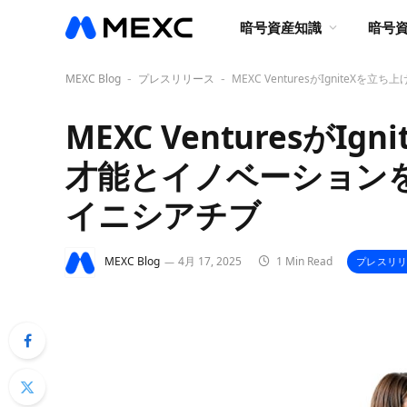
暗号資産知識
暗号
MEXC Blog
プレスリリース
MEXC VenturesがIgnite
-
-
MEXC VenturesがI
才能とイノベーションを
イニシアチブ
MEXC Blog
4月 17, 2025
1 Min Read
プレスリ