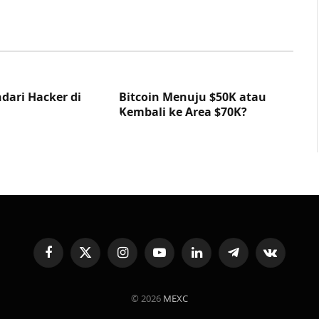
dari Hacker di
Bitcoin Menuju $50K atau
Kembali ke Area $70K?
Facebook
X
Instagram
YouTube
LinkedIn
Telegram
VKontakte
(Twitter)
© 2026
MEXC