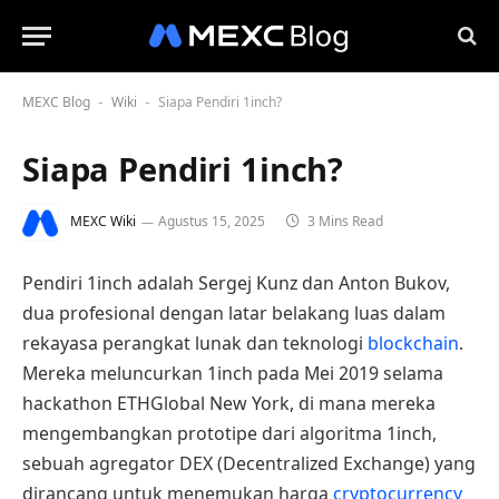
MEXC Blog
Wiki
Siapa Pendiri 1inch?
-
-
Siapa Pendiri 1inch?
MEXC Wiki
Agustus 15, 2025
3 Mins Read
Pendiri 1inch adalah Sergej Kunz dan Anton Bukov,
dua profesional dengan latar belakang luas dalam
rekayasa perangkat lunak dan teknologi
blockchain
.
Mereka meluncurkan 1inch pada Mei 2019 selama
hackathon ETHGlobal New York, di mana mereka
mengembangkan prototipe dari algoritma 1inch,
sebuah agregator DEX (Decentralized Exchange) yang
dirancang untuk menemukan harga
cryptocurrency