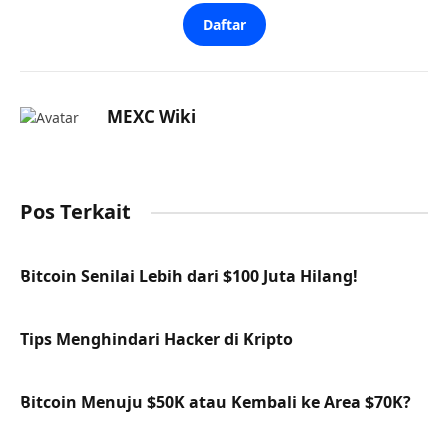
Daftar
MEXC Wiki
Pos Terkait
Bitcoin Senilai Lebih dari $100 Juta Hilang!
Tips Menghindari Hacker di Kripto
Bitcoin Menuju $50K atau Kembali ke Area $70K?