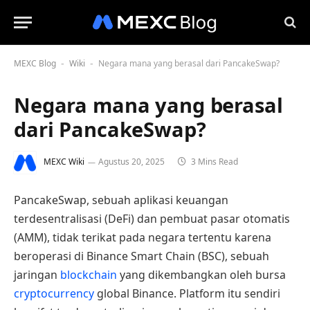
MEXC Blog
Wiki
Negara mana yang berasal dari PancakeSwap?
-
-
Negara mana yang berasal
dari PancakeSwap?
MEXC Wiki
Agustus 20, 2025
3 Mins Read
PancakeSwap, sebuah aplikasi keuangan
terdesentralisasi (DeFi) dan pembuat pasar otomatis
(AMM), tidak terikat pada negara tertentu karena
beroperasi di Binance Smart Chain (BSC), sebuah
jaringan
blockchain
yang dikembangkan oleh bursa
cryptocurrency
global Binance. Platform itu sendiri