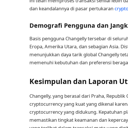
ini telah memproses transaksi senilai lebih d
dan keandalannya di pasar pertukaran
crypt
Demografi Pengguna dan Jangk
Basis pengguna Changelly tersebar di seluruh
Eropa, Amerika Utara, dan sebagian Asia. Dist
menunjukkan daya tarik global Changelly tet
memenuhi kebutuhan dan preferensi beragam
Kesimpulan dan Laporan U
Changelly, yang berasal dari Praha, Republi
cryptocurrency yang kuat yang dikenal kar
cryptocurrency yang didukung. Kepatuhan pla
memastikan tingkat keamanan dan kepercaya
yang terlibat dalam transaksi mata uang digit