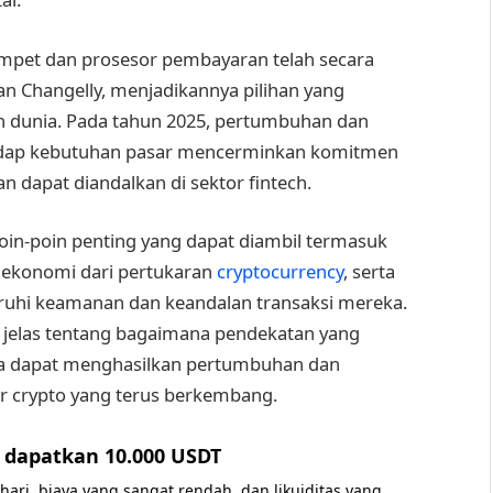
ompet dan prosesor pembayaran telah secara
n Changelly, menjadikannya pilihan yang
h dunia. Pada tahun 2025, pertumbuhan dan
rhadap kebutuhan pasar mencerminkan komitmen
 dapat diandalkan di sektor fintech.
oin-poin penting yang dapat diambil termasuk
 ekonomi dari pertukaran
cryptocurrency
, serta
ruhi keamanan dan keandalan transaksi mereka.
g jelas tentang bagaimana pendekatan yang
una dapat menghasilkan pertumbuhan dan
r crypto yang terus berkembang.
dapatkan 10.000 USDT
 hari, biaya yang sangat rendah, dan likuiditas yang