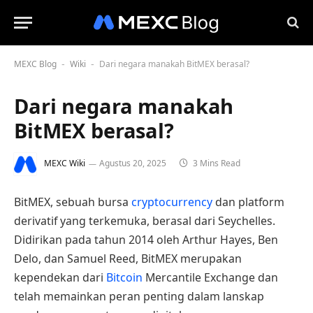
MEXC Blog
Wiki
Dari negara manakah BitMEX berasal?
-
-
Dari negara manakah
BitMEX berasal?
MEXC Wiki
Agustus 20, 2025
3 Mins Read
BitMEX, sebuah bursa
cryptocurrency
dan platform
derivatif yang terkemuka, berasal dari Seychelles.
Didirikan pada tahun 2014 oleh Arthur Hayes, Ben
Delo, dan Samuel Reed, BitMEX merupakan
kependekan dari
Bitcoin
Mercantile Exchange dan
telah memainkan peran penting dalam lanskap