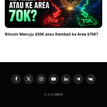
Bitcoin Menuju $50K atau Kembali ke Area $70K?
Facebook
X
Instagram
YouTube
LinkedIn
Telegram
VKontakte
(Twitter)
© 2026
MEXC