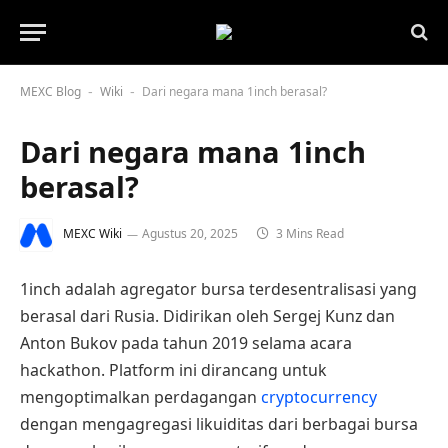
MEXC Blog
Wiki
Dari negara mana 1inch berasal?
-
-
Dari negara mana 1inch
berasal?
MEXC Wiki
Agustus 20, 2025
3 Mins Read
1inch adalah agregator bursa terdesentralisasi yang
berasal dari Rusia. Didirikan oleh Sergej Kunz dan
Anton Bukov pada tahun 2019 selama acara
hackathon. Platform ini dirancang untuk
mengoptimalkan perdagangan
cryptocurrency
dengan mengagregasi likuiditas dari berbagai bursa