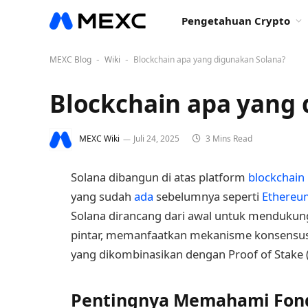
Pengetahuan Crypto
MEXC Blog
Wiki
Blockchain apa yang digunakan Solana?
-
-
Blockchain apa yang 
MEXC Wiki
Juli 24, 2025
3 Mins Read
Solana dibangun di atas platform
blockchain
yang sudah
ada
sebelumnya seperti
Ethereu
Solana dirancang dari awal untuk mendukung
pintar, memanfaatkan mekanisme konsensus b
yang dikombinasikan dengan Proof of Stake (
Pentingnya Memahami Fond