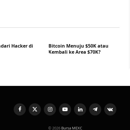
dari Hacker di
Bitcoin Menuju $50K atau
Kembali ke Area $70K?
Facebook
X
Instagram
YouTube
LinkedIn
Telegram
VKontakte
(Twitter)
© 2026
Bursa MEXC