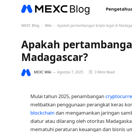
Pengetahua
MEXC Blog
Wiki
Apakah pertambangan kripto legal di Madaga
-
-
Apakah pertambangan 
Madagascar?
MEXC Wiki
Agustus 7, 2025
3 Mins Read
Mulai tahun 2025, penambangan
cryptocurr
melibatkan penggunaan perangkat keras komp
blockchain
dan mengamankan jaringan sambil
diatur atau dilarang oleh otoritas Madagaska
mematuhi peraturan keuangan dan bisnis u