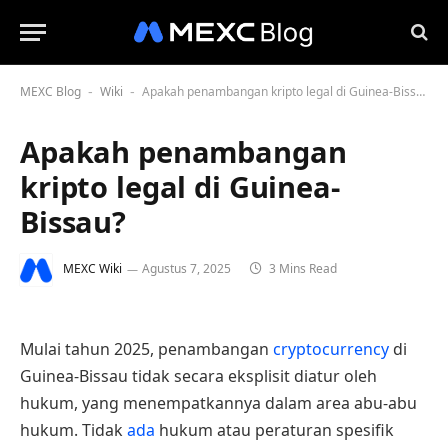
MEXC Blog
Wiki
Apakah penambangan kripto legal di Guinea-Bissau?
-
-
Apakah penambangan
kripto legal di Guinea-
Bissau?
MEXC Wiki
Agustus 7, 2025
3 Mins Read
Mulai tahun 2025, penambangan
cryptocurrency
di
Guinea-Bissau tidak secara eksplisit diatur oleh
hukum, yang menempatkannya dalam area abu-abu
hukum. Tidak
ada
hukum atau peraturan spesifik