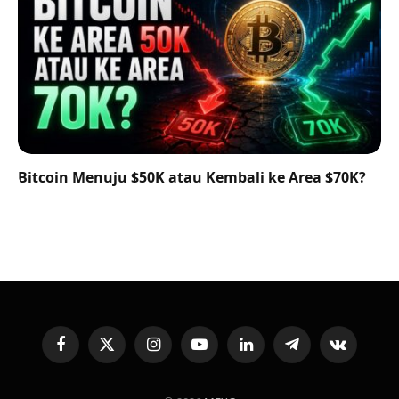
Bitcoin Menuju $50K atau Kembali ke Area $70K?
Facebook
X
Instagram
YouTube
LinkedIn
Telegram
VKontakte
(Twitter)