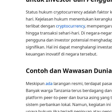
Status hukum cryptocurrency adalah faktor kri
hari. Kejelasan hukum menentukan kerangka 
terlibat dengan
cryptocurrency
, mempengaruh
hingga transaksi sehari-hari. Di negara-negar
pengguna dan investor potensial menghadapi
signifikan. Hal ini dapat menghalangi inve
keuangan inovatif di negara tersebut.
Contoh dan Wawasan Dunia 
Meskipun
ada
larangan resmi, terdapat pasar
Banyak warga Tanzania terus berdagang dan 
platform peer-to-peer dan bursa asing yang
sistem perbankan lokal. Namun, kegiatan in
upaya hukum jika terjadi penipuan atau penc