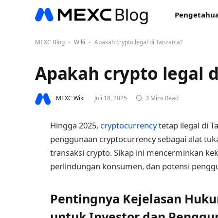
Pengetahua
MEXC Blog
Wiki
Apakah crypto legal di Tanzania?
-
-
Apakah crypto legal d
MEXC Wiki
Juli 18, 2025
3 Mins Read
Hingga 2025,
cryptocurrency
tetap ilegal di
penggunaan cryptocurrency sebagai alat tukar
transaksi crypto. Sikap ini mencerminkan ke
perlindungan konsumen, dan potensi penggun
Pentingnya Kejelasan Huku
untuk Investor dan Penggu