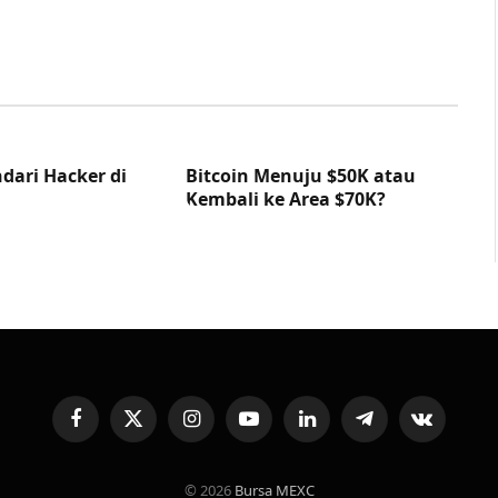
dari Hacker di
Bitcoin Menuju $50K atau
Kembali ke Area $70K?
Facebook
X
Instagram
YouTube
LinkedIn
Telegram
VKontakte
(Twitter)
© 2026
Bursa MEXC