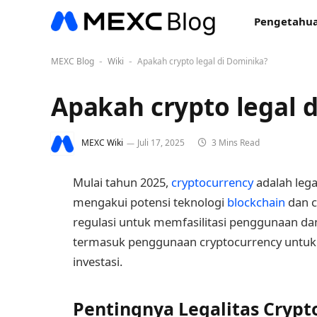
Pengetahua
MEXC Blog
Wiki
Apakah crypto legal di Dominika?
-
-
Apakah crypto legal 
MEXC Wiki
Juli 17, 2025
3 Mins Read
Mulai tahun 2025,
cryptocurrency
adalah lega
mengakui potensi teknologi
blockchain
dan c
regulasi untuk memfasilitasi penggunaan da
termasuk penggunaan cryptocurrency untuk 
investasi.
Pentingnya Legalitas Crypt