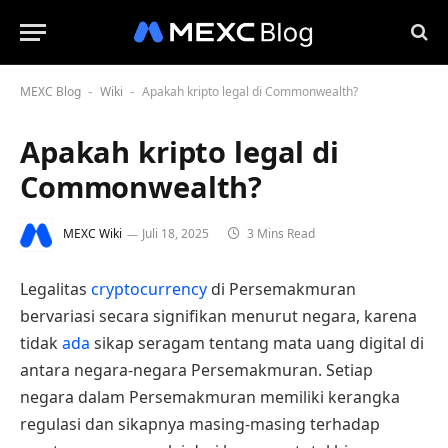
MEXC Blog
Wiki
Apakah kripto legal di Commonwealth?
-
-
Apakah kripto legal di
Commonwealth?
MEXC Wiki
Juli 18, 2025
3 Mins Read
Legalitas
cryptocurrency
di Persemakmuran
bervariasi secara signifikan menurut negara, karena
tidak
ada
sikap seragam tentang mata uang digital di
antara negara-negara Persemakmuran. Setiap
negara dalam Persemakmuran memiliki kerangka
regulasi dan sikapnya masing-masing terhadap