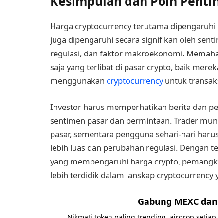
Kesimpulan dan Poin Penti
Harga cryptocurrency terutama dipengaruhi 
juga dipengaruhi secara signifikan oleh sen
regulasi, dan faktor makroekonomi. Memaham
saja yang terlibat di pasar crypto, baik merek
menggunakan
cryptocurrency
untuk transaks
Investor harus memperhatikan berita dan
sentimen pasar dan permintaan. Trader mungki
pasar, sementara pengguna sehari-hari ha
lebih luas dan perubahan regulasi. Dengan 
yang mempengaruhi harga crypto, pemangk
lebih terdidik dalam lanskap cryptocurrency
Gabung MEXC dan 
Nikmati token paling trending, airdrop setiap