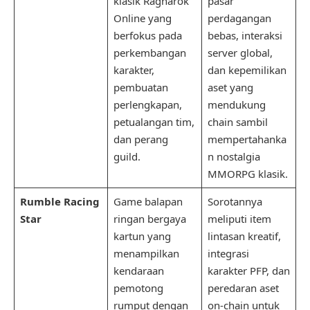
klasik Ragnarok
pasar
Online yang
perdagangan
berfokus pada
bebas, interaksi
perkembangan
server global,
karakter,
dan kepemilikan
pembuatan
aset yang
perlengkapan,
mendukung
petualangan tim,
chain sambil
dan perang
mempertahanka
guild.
n nostalgia
MMORPG klasik.
Rumble Racing
Game balapan
Sorotannya
Star
ringan bergaya
meliputi item
kartun yang
lintasan kreatif,
menampilkan
integrasi
kendaraan
karakter PFP, dan
pemotong
peredaran aset
rumput dengan
on-chain untuk