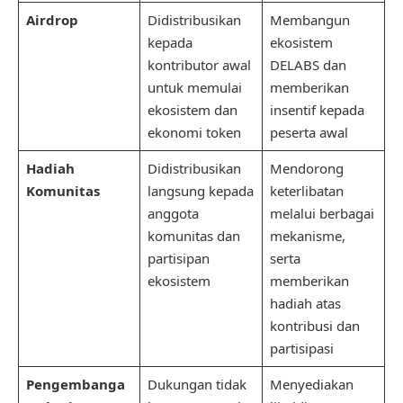
Airdrop
Didistribusikan
Membangun
kepada
ekosistem
kontributor awal
DELABS dan
untuk memulai
memberikan
ekosistem dan
insentif kepada
ekonomi token
peserta awal
Hadiah
Didistribusikan
Mendorong
Komunitas
langsung kepada
keterlibatan
anggota
melalui berbagai
komunitas dan
mekanisme,
partisipan
serta
ekosistem
memberikan
hadiah atas
kontribusi dan
partisipasi
Pengembanga
Dukungan tidak
Menyediakan