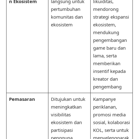
n Ekosistem
langsung untuk
likuiditas,
pertumbuhan
mendorong
komunitas dan
strategi ekspansi
ekosistem
ekosistem,
mendukung
pengembangan
game baru dan
lama, serta
memberikan
insentif kepada
kreator dan
pengembang
Pemasaran
Ditujukan untuk
Kampanye
meningkatkan
periklanan,
visibilitas
promosi media
ekosistem dan
sosial, kolaborasi
partisipasi
KOL, serta untuk
pengguna
menyelenggarak