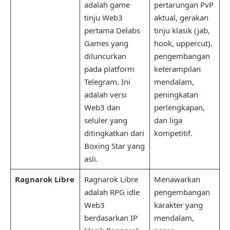
adalah game
pertarungan PvP
tinju Web3
aktual, gerakan
pertama Delabs
tinju klasik (jab,
Games yang
hook, uppercut),
diluncurkan
pengembangan
pada platform
keterampilan
Telegram. Ini
mendalam,
adalah versi
peningkatan
Web3 dan
perlengkapan,
seluler yang
dan liga
ditingkatkan dari
kompetitif.
Boxing Star yang
asli.
Ragnarok Libre
Ragnarok Libre
Menawarkan
adalah RPG idle
pengembangan
Web3
karakter yang
berdasarkan IP
mendalam,