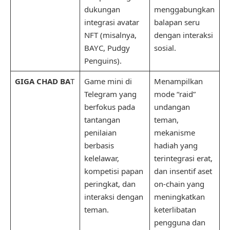
dukungan
menggabungkan
integrasi avatar
balapan seru
NFT (misalnya,
dengan interaksi
BAYC, Pudgy
sosial.
Penguins).
GIGA CHAD BA
T
Game mini di
Menampilkan
Telegram yang
mode “raid”
berfokus pada
undangan
tantangan
teman,
penilaian
mekanisme
berbasis
hadiah yang
kelelawar,
terintegrasi erat,
kompetisi papan
dan insentif aset
peringkat, dan
on-chain yang
interaksi dengan
meningkatkan
teman.
keterlibatan
pengguna dan