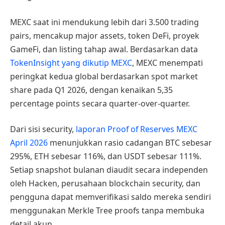
MEXC saat ini mendukung lebih dari 3.500 trading
pairs, mencakup major assets, token DeFi, proyek
GameFi, dan listing tahap awal. Berdasarkan data
TokenInsight yang dikutip MEXC
, MEXC menempati
peringkat kedua global berdasarkan spot market
share pada Q1 2026, dengan kenaikan 5,35
percentage points secara quarter-over-quarter.
Dari sisi security,
laporan Proof of Reserves MEXC
April 2026
menunjukkan rasio cadangan BTC sebesar
295%, ETH sebesar 116%, dan USDT sebesar 111%.
Setiap snapshot bulanan diaudit secara independen
oleh Hacken, perusahaan blockchain security, dan
pengguna dapat memverifikasi saldo mereka sendiri
menggunakan Merkle Tree proofs tanpa membuka
detail akun.