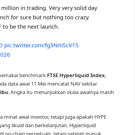
million in trading. Very very solid day
nch for sure but nothing too crazy.
F to be the next launch.
D
pic.twitter.com/fg3Nm5cV15
2026
P memakai benchmark
FTSE Hyperliquid Index
,
ada data awal 11 Mei mencatat NAV sekitar
ribu
. Angka itu menunjukkan skala awalnya masih
a minat awal investor, tetapi juga apakah HYPE
ang likuid dan berkelanjutan. Hyperliquid
 on-chain perpetuals, tetapi setelah masuk