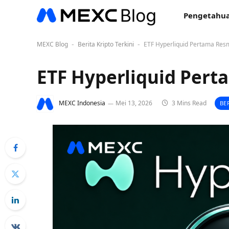
Pengetahua
MEXC Blog
Berita Kripto Terkini
ETF Hyperliquid Pertama Res
-
-
ETF Hyperliquid Pert
MEXC Indonesia
Mei 13, 2026
3 Mins Read
BE