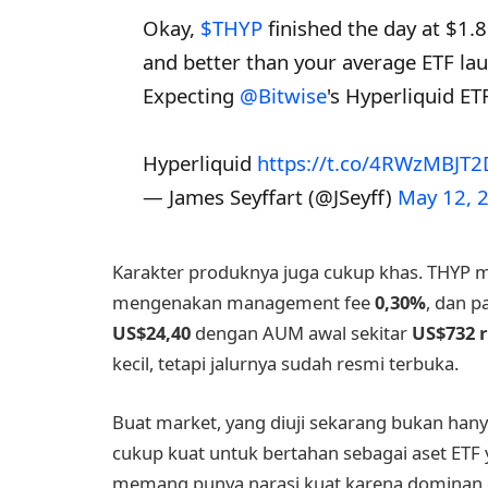
Okay,
$THYP
finished the day at $1.8 
and better than your average ETF lau
Expecting
@Bitwise
's Hyperliquid ET
Hyperliquid
https://t.co/4RWzMBJT2
— James Seyffart (@JSeyff)
May 12, 
Karakter produknya juga cukup khas. THY
mengenakan management fee
0,30%
, dan p
US$24,40
dengan AUM awal sekitar
US$732 
kecil, tetapi jalurnya sudah resmi terbuka.
Buat market, yang diuji sekarang bukan hany
cukup kuat untuk bertahan sebagai aset ETF y
memang punya narasi kuat karena dominan di