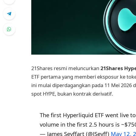
21Shares resmi meluncurkan
21Shares Hype
ETF pertama yang memberi eksposur ke token
ini mulai diperdagangkan pada 11 Mei 2026 
spot HYPE, bukan kontrak derivatif.
The first Hyperliquid ETF went live 
volume in the first 2.5 hours is ~$7
— James Seyffart (@JSeyff)
May 12, 