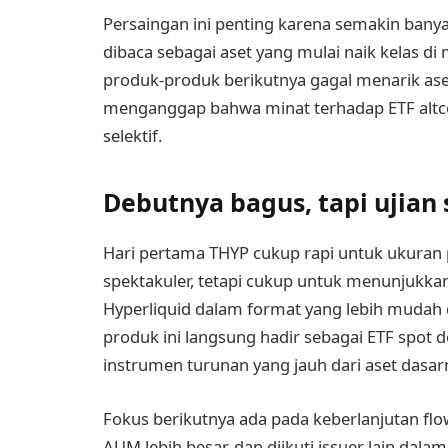
Persaingan ini penting karena semakin bany
dibaca sebagai aset yang mulai naik kelas di ma
produk-produk berikutnya gagal menarik aset
menganggap bahwa minat terhadap ETF altcoi
selektif.
Debutnya bagus, tapi ujian
Hari pertama THYP cukup rapi untuk ukuran 
spektakuler, tetapi cukup untuk menunjukk
Hyperliquid dalam format yang lebih mudah di
produk ini langsung hadir sebagai ETF spot
instrumen turunan yang jauh dari aset dasar
Fokus berikutnya ada pada keberlanjutan f
AUM lebih besar, dan diikuti issuer lain dal