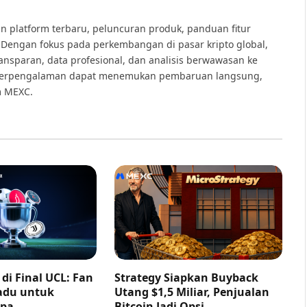
 platform terbaru, peluncuran produk, panduan fitur
Dengan fokus pada perkembangan di pasar kripto global,
ransparan, data profesional, dan analisis berwawasan ke
 berpengalaman dapat menemukan pembaruan langsung,
m MEXC.
di Final UCL: Fan
Strategy Siapkan Buyback
adu untuk
Utang $1,5 Miliar, Penjualan
opa
Bitcoin Jadi Opsi