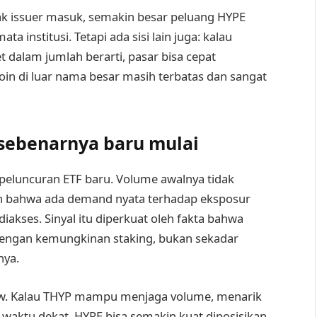
ak issuer masuk, semakin besar peluang HYPE
ta institusi. Tetapi ada sisi lain juga: kalau
 dalam jumlah berarti, pasar bisa cepat
n di luar nama besar masih terbatas dan sangat
 sebenarnya baru mulai
peluncuran ETF baru. Volume awalnya tidak
an bahwa ada demand nyata terhadap eksposur
akses. Sinyal itu diperkuat oleh fakta bahwa
 dengan kemungkinan staking, bukan sekadar
nya.
low. Kalau THYP mampu menjaga volume, menarik
am waktu dekat, HYPE bisa semakin kuat diposisikan