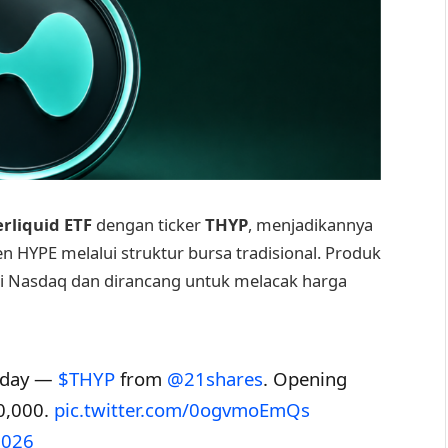
rliquid ETF
dengan ticker
THYP
, menjadikannya
 HYPE melalui struktur bursa tradisional. Produk
di Nasdaq dan dirancang untuk melacak harga
today —
$THYP
from
@21shares
. Opening
50,000.
pic.twitter.com/0ogvmoEmQs
2026