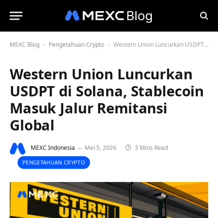
MEXC Blog
Pengetahuan Crypto
Western Union Luncurkan USDPT di Solana, Stablecoin Masuk Jalur Remitansi Global
-
-
Western Union Luncurkan
USDPT di Solana, Stablecoin
Masuk Jalur Remitansi
Global
MEXC Indonesia
Mei 5, 2026
3 Mins Read
PENGETAHUAN CRYPTO