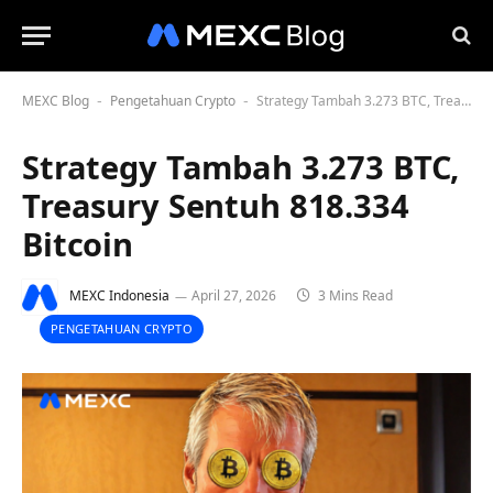
MEXC Blog
Pengetahuan Crypto
Strategy Tambah 3.273 BTC, Treasury Sentuh 818.334 Bitcoin
-
-
Strategy Tambah 3.273 BTC,
Treasury Sentuh 818.334
Bitcoin
MEXC Indonesia
April 27, 2026
3 Mins Read
PENGETAHUAN CRYPTO