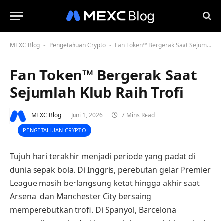
MEXC Blog
Pengetahuan Crypto
Fan Token™ Bergerak Saat Sejumlah Klub Raih Trofi
-
-
Fan Token™ Bergerak Saat
Sejumlah Klub Raih Trofi
MEXC Blog
Juni 1, 2026
7 Mins Read
PENGETAHUAN CRYPTO
Tujuh hari terakhir menjadi periode yang padat di
dunia sepak bola. Di Inggris, perebutan gelar Premier
League masih berlangsung ketat hingga akhir saat
Arsenal dan Manchester City bersaing
memperebutkan trofi. Di Spanyol, Barcelona