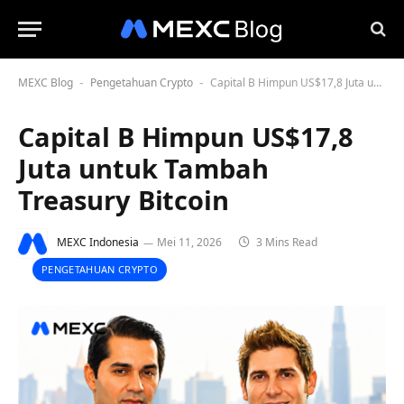
MEXC Blog
Pengetahuan Crypto
Capital B Himpun US$17,8 Juta untuk Tambah Treasury Bitcoin
-
-
Capital B Himpun US$17,8
Juta untuk Tambah
Treasury Bitcoin
MEXC Indonesia
Mei 11, 2026
3 Mins Read
PENGETAHUAN CRYPTO