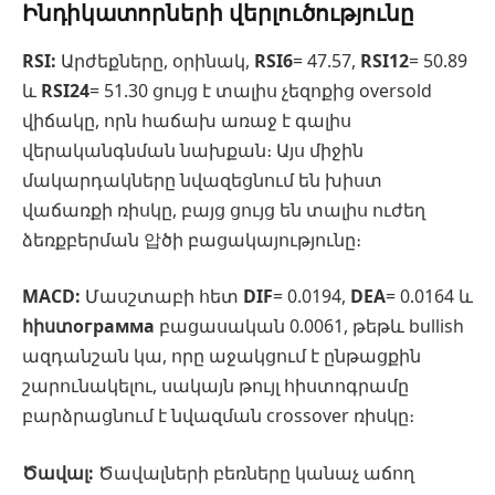
Ինդիկատորների վերլուծությունը
RSI:
Արժեքները, օրինակ,
RSI6
= 47.57,
RSI12
= 50.89
և
RSI24
= 51.30 ցույց է տալիս չեզոքից oversold
վիճակը, որն հաճախ առաջ է գալիս
վերականգնման նախքան։ Այս միջին
մակարդակները նվազեցնում են խիստ
վաճառքի ռիսկը, բայց ցույց են տալիս ուժեղ
ձեռքբերման 압ծի բացակայությունը։
MACD:
Մասշտաբի հետ
DIF
= 0.0194,
DEA
= 0.0164 և
հիստограмма
բացասական 0.0061, թեթև bullish
ազդանշան կա, որը աջակցում է ընթացքին
շարունակելու, սակայն թույլ հիստոգրամը
բարձրացնում է նվազման crossover ռիսկը։
Ծավալ:
Ծավալների բեռները կանաչ աճող