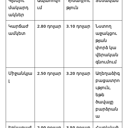
Կլնելու
Ապահովո
Դիմադրու
Տեսական
մակարդ
ւմ
թյուն
ակներ
Կարճաժ
2.80 դոլար
3.10 դոլար
Նստող
ամկետ
աջակցու
թյան
փորձ կա
վերական
գնումում
Միջանկյա
2.50 դոլար
3.20 դոլար
Աղեղաձիգ
լ
բացատրո
ւթյուն,
եթե
ծավալը
բարձրան
ա
Երկարաժ
2.00 դոլար
3.50 դոլար
Հարկված