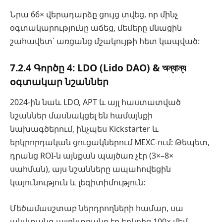
Նրա 66× վերադարձը ցույց տվեց, որ մինչ
օգտակարությունը աճեց, մեմերը մնացին
շահավետ՝ առցանց մշակույթի հետ կապված:
7.2.4 Գործը 4: LDO (Lido DAO) & অন্যান্য
օգտակար նշաններ
2024-ին նաև LDO, APT և այլ հաստատված
նշաններ մասնակցել են համայնքի
նախագծերում, ինչպես Kickstarter և
երկրորդական ցուցակներում MEXC-ում: Թեպետ,
դրանց ROI-ն այնքան պայծառ չէր (3×–8×
սահման), այս նշանները ապահովեցին
կայունություն և լեգիտիմություն:
Մեծամասշտաբ ներդրողների համար, սա
անվտանգ այլընտրանք էր երկոից 100× մեմ