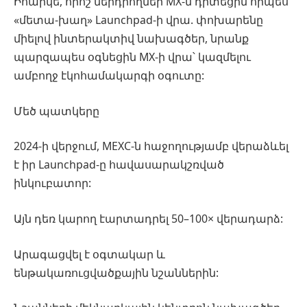
Իհարկե, որոշ ներդրողներ MX-ն դիտեցին որպես
«մետա-խաղ» Launchpad-ի վրա. փոխարենը
միելով ինտերակտիվ նախագծեր, նրանք
պարզապես օգնեցին MX-ի վրա՝ կազմելու
ամբողջ էկոհամակարգի օգուտը:
Մեծ պատկերը
2024-ի վերջում, MEXC-ն հաջողությամբ վերաձևել
է իր Launchpad-ը հավասարակշռված
ինկուբատոր:
Այն դեռ կարող էարտադրել 50–100× վերադարձ:
Արագացվել է օգտակար և
ենթակառուցվածքային նշաններին: