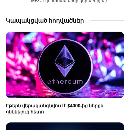
MEXC էկոհամակարգի վերաբերյալ։
Կապակցված հոդվածներ
Էթերն վերականգնվում է $4000-ից ներքև
ընկնելուց հետո