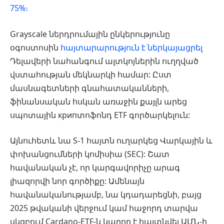
75%։
Grayscale ներդրումային ընկերությունը
օգոստոսին
հայտարարություն է ներկայացրել
Դելավերի նահանգում ալտկոյներին ուղղված
վստահության մեկնարկի համար: Ըստ
մասնագետների գնահատականների,
ֆինանսական հսկան առաջին քայլն արեց
սպոտային крипտոֆոնդ ETF գործարկելուն:
Այնուհետև նա S-1 հայտն ուղարկեց Վարկային և
փոխանցումների կոմիսիա (SEC): Շատ
հավանական չէ, որ կարգավորիչը արագ
լիազորվի նոր գործիքը: Ամենայն
հավանականությամբ, նա կդադարեցնի, բայց
2025 թվականի վերջում կամ հաջորդ տարվա
սկզբում Cardano-ETF-ն կարող է հայտնվել ԱՄՆ-ի