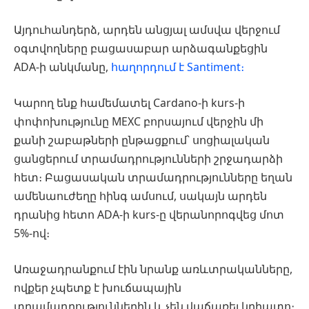
Այդուհանդերձ, արդեն անցյալ ամսվա վերջում
օգտվողները բացասաբար արձագանքեցին
ADA-ի անկմանը,
հաղորդում է Santiment։
Կարող ենք համեմատել Cardano-ի kurs-ի
փոփոխությունը MEXC բորսայում վերջին մի
քանի շաբաթների ընթացքում՝ սոցիալական
ցանցերում տրամադրությունների շրջադարձի
հետ։ Բացասական տրամադրությունները եղան
ամենաուժեղը հինգ ամսում, սակայն արդեն
դրանից հետո ADA-ի kurs-ը վերանորոգվեց մոտ
5%-ով։
Առաջադրանքում էին նրանք առևտրականները,
ովքեր չպետք է խուճապային
տրամադրություններին և չեն վաճառել կրիպտո։