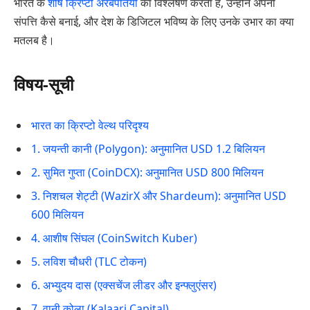
भारत के
शीर्ष क्रिप्टो अरबपतियों
का विश्लेषण करता है, उन्होंने अपनी
संपत्ति कैसे बनाई, और देश के डिजिटल भविष्य के लिए उनके उभार का क्या
मतलब है।
विषय-सूची
भारत का क्रिप्टो वेल्थ परिदृश्य
1. जयन्ती कानी (Polygon): अनुमानित USD 1.2 बिलियन
2. सुमित गुप्ता (CoinDCX): अनुमानित USD 800 मिलियन
3. निशचल शेट्टी (WazirX और Shardeum): अनुमानित USD
600 मिलियन
4. आशीष सिंघल (CoinSwitch Kuber)
5. लविश चौधरी (TLC टोकन)
6. अभ्युदय दास (एक्सचेंज लीडर और इन्फ्लुएंसर)
7. वानी कोला (Kalaari Capital)