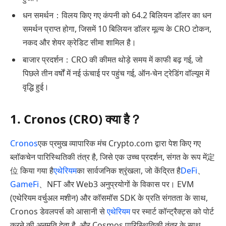
धन समर्थन：विलय किए गए कंपनी को 64.2 बिलियन डॉलर का धन
समर्थन प्राप्त होगा, जिसमें 10 बिलियन डॉलर मूल्य के CRO टोकन,
नकद और शेयर क्रेडिट सीमा शामिल है।
बाजार प्रदर्शन：CRO की कीमत थोड़े समय में काफी बढ़ गई, जो
पिछले तीन वर्षों में नई ऊंचाई पर पहुंच गई, ऑन-चेन ट्रेडिंग वॉल्यूम में
वृद्धि हुई।
1. Cronos (CRO) क्या है？
Cronos
एक प्रमुख व्यापारिक मंच Crypto.com द्वारा पेश किए गए
ब्लॉकचेन पारिस्थितिकी तंत्र है, जिसे एक उच्च प्रदर्शन, संगत के रूप में定
位 किया गया है
एथेरियम
का सार्वजनिक श्रृंखला, जो केंद्रित है
DeFi
、
GameFi
、NFT और Web3 अनुप्रयोगों के विकास पर। EVM
(एथेरियम वर्चुअल मशीन) और कॉसमॉस SDK के प्रति संगतता के साथ,
Cronos डेवलपर्स को आसानी से
एथेरियम
पर स्मार्ट कॉन्ट्रैक्ट्स को पोर्ट
करने की अनुमति देता है, और Cosmos पारिस्थितिकी तंत्र के साथ