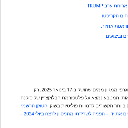
ום הקריפטו
דאגות אתיות
מטבע TRUMP (בעיצוב $TRUMP) הוא טוקן קריפטוגרפי ממגוון ממים שהושק ב-17 בינואר 2025, רק
ות. המטבע נמצא על פלטפורמת הבלוקצ'יין של סולנה
יותר הקשורים לדמויות פוליטיות בשוק.
הטוקן הרשמי
TRUMP מציג תמונה של קריקטורה של טראמפ מרים את ידו – הפניה לשרידתו מהניסיון לרצח ביולי 2024 –