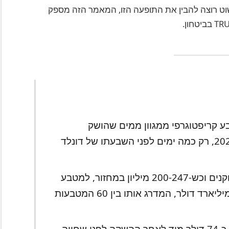
שוט רוצה להבין את התופעה הזו, המאמר הזה מספק
TRUMP ) הוא מטבע קריפטוגרפי ממגוון ממים שהושק
בבלוקצ'יין של סולנה ב-17 בינואר 2025, רק כמה ימים לפני השבעתו של דונלד
עם אספקה כוללת של 1 מיליארד טוקנים וכש-200-247 מיליון במחזור, למטבע
TRUMP יש כיום שווי שוק של 2.73 מיליארד דולר, המדרג אותו בין 60 המטבעות
הטוקן הגיע לשיא של כל הזמנים של כ-74 דולר מיד לאחר ההשקה לפני שחווה