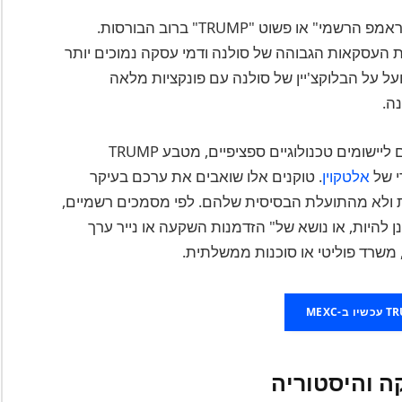
מטבע $TRUMP (עם הסימן דולר) ידוע רשמית כ"טראמפ הרשמי" או פשוט "TRUMP" ברוב הבורסות.
מטבע TRUMP נהנה ממהירות העסקאות הגבוהה של סולנה ודמי עסקה נמוכים יותר
ל על הבלוקצ'יין של סולנה עם פונקציות מלאה
ה.
בניגוד למטבעות קריפטוגרפיים מסורתיים המיועדים ליישומים טכנולוגיים ספציפיים, מטבע TRUMP
רי של
אלטקוין
. טוקנים אלו שואבים את ערכם בעיקר
ת ולא מהתועלת הבסיסית שלהם. לפי מסמכים רשמיים,
רה stating that it is "לא מתוכנן להיות, או נושא של" הזדמנות השקעה או נייר ערך
י, משרד פוליטי או סוכנות ממשלתית.