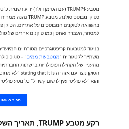
כטוקן מבוסס סולנה, 
בהשוואה לטוקנים המבוססים על אתריום. הטוקן פוע
למסחר, העברה ואחסון כמו טוקנים אחרים של סולנ
משתייך לקטגוריית "
ממטבעות ממים
" – סוג פופול
מהעניין של הקהילה ופופולריות ברשתות החברתיו
הטוקן נוצר עם אזה
והוא "לא פוליטי ואין לו שום קשר ל" כל מסע פוליט
סחור ב-TRUMP עכשיו ב-MEXC
רקע מטבע TRUMP, תאריך השקה והיסטוריה