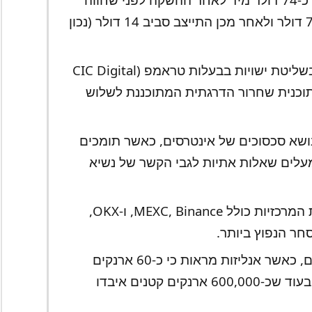
תנודתיות משמעותית, ירד עד ל-7.50 דולר ולאחר מכן התייצב סביב 14 דולר (נכון
80% מהאספקה של הטוקן נמצאת בשליטת ישויות בבעלות טראמפ (CIC Digital
Fight Fight Fight ), עם תוכנית שחרור הדרגתית המתוכננת לשלוש
שא סכסוכים של אינטרסים, כאשר תומכים
ים פוטנציאל השקעה ובCritics מעלים שאלות אתיות לגבי הקשר של נשיא
תוכל לקנות מטבע TRUMP בבורסות המרכזיות כולל MEXC, Binance, ו-OKX,
ביצועי ההשקעה היו מאוד לא אחידים, כאשר אנליזות מראות כי כ-60 ארנקים
גדולים הרוויחו כ-1.5 מיליארד דולר בעוד שכ-600,000 ארנקים קטנים איבדו