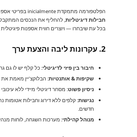
הפלטפורמה מתמקדת inicialmente בפריטי אספנות קלפים, כמו קלפי פוקימון. משתמשים יכולים לרכוש
חבילות דיגיטליות
, להחליף את הנכסים המתקבלים
בכל עת שיבחרו — ויוצרים חווית אספנות פיגיטלית
2. עקרונות ליבה והצעת ערך
חיבור בין פיזי לדיגיטלי
: כל קלף יש לו גם גרס
שקיפות & אותנטיות
: הבלוקצ'יין מאמת את 
ניסיון פשוט
: מסחר דיגיטלי מיידי ללא עיכובי 
נגישות
: קלפים ללא דירוג וחבילות אטומות
חדשים.
מנוהל קהילתי
: מערכות השגחה, לוחות מנהי