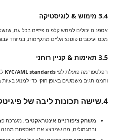
3.4 מימוש & לוגיסטיקה
אספנים יכולים לממש קלפים פיזיים בכל עת, שנש
מכס ועיכובים פוטנציאליים מתקיימות, במיוחד עבו
3.5 תאימות & קניין רוחני
הפלטפורמה פועלת לפי
/AML standards
KYC
לצ
והממותגים משמשים באופן חוקי כדי למנוע בעיות בקנ
4.שישה תכונות ליבה של פיגיטליים
משחק ציפורניים אינטראקטיבי
: מערכת פת
ובתגמולים, מה שמבצע את האספנות מהנה ו