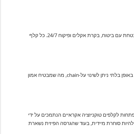
אספנים מגישים את קלפיהם הפיזיים לכספת מאובטחת עם ביטוח, בקרת אקלים ופיקוח 24/7. כל קלף
בעלות, היסטוריית עסקאות ומעמד מימוש נרשמים באופן בלתי ניתן לשינוי על-chain, מה שמבטיח אמון
פתחות לקלפים טוקניזציה אקראיים הנתמכים על ידי
להיות סוחרת מיידית, בעוד שהגרסה הפיזית נשארת