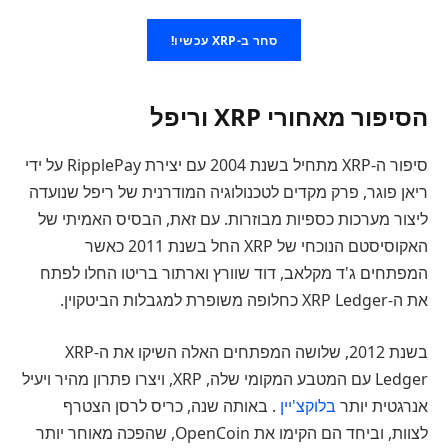
סחר ב-XRP עכשיו!
הסיפור מאחורי XRP וריפל
סיפור ה-XRP מתחיל בשנת 2004 עם יצירת RipplePay על ידי
ריאן פוגר, פרק מקדים לטכנולוגיה המודרנית של ריפל שנועדה
ליצור מערכות כספיות מבוזרות. עם זאת, הבסיס האמיתי של
האקוסיסטם הנוכחי של XRP החל בשנת 2011 כאשר
המפתחים ג'ד מקלאב, דוד שוורץ וארתור בריטו החלו לפתח
את ה-XRP Ledger כחלופה משופרת למגבלות הביטקוין.
בשנת 2012, שלושה המפתחים האלה השיקו את ה-XRP
Ledger עם המטבע המקומי שלה, XRP, ויצרו פתרון מהיר ויעיל
אנרגטית יותר
בלוקצ'יין
. באותה שנה, כריס לרסן הצטרף
לצוות, וביחד הם הקימו את OpenCoin, שהפכה מאוחר יותר