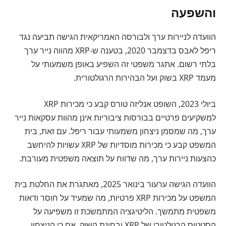
והשפעה
הוועדה לניירות ערך ולבורסה האמריקאית הגישה תביעה נגד
ריפל לאבס בדצמבר 2020, בטענה ש-XRP מהווה נייר ערך
בלתי רשום. אתגר משפטי זה השפיע באופן משמעותי על
מעמד XRP בשוק ועל הבהירות הרגולטורית.
ביולי 2023, השופט אנליזה טורס קבע כי מכירות XRP
למשקיעים פרטיים בבורסות ציבוריות אינן מהוות עסקאות נייר
ערך, מה שמסמן ניצחון משמעותי עבור ריפל. עם זאת, בית
המשפט קבע כי מכירות מוסדיות של XRP עשויות להיחשב
כהצעות ניירות ערך, מה שדווח על תוצאה משפטית מעורבת.
הוועדה הגישה ערעור בינואר 2025, מאתגרת את החלטת בית
המשפט על מכירות XRP פרטיות, מה שמעיד על חוסר ודאות
משפטית מתמשך. הליטיגציה המתמשכת זו משפיעה על
הסטטוס הרגולטורי של XRP ובחינת השוק, אם כי הניצחון