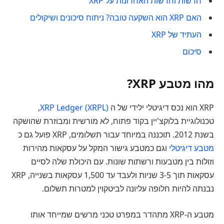
חדשות וחדשות האחרונות על XRP
האם XRP הוא השקעה טובה? ניתוח סיכונים ושיקולים
העתיד של XRP
סיכום
מהו מטבע XRP?
XRP הוא נכס דיגיטלי ילידי של ה
XRP Ledger (XRPL)
,
טכנולוגיית בלוקצ'יין בקוד פתוח, לא מורשית ומבוזרת שהושקה
בשנת 2012. תוכננה במיוחד עבור תשלומים, XRP פועל גם כ
מטבע דיגיטלי
וגם כמטבע גישור המקל על עסקאות מהירות
וזולות בין מטבעות ורשתות שונות. עם היכולת שלה לסיים
עסקאות תוך 3-5 שניות ולעבד עד 1,500 עסקאות בשנייה, XRP
נבנתה להיות חלופה עליונה לביטקוין למטרות תשלום.
מטבע ה-XRP מתהדר במפרט טכני מרשים שמייחד אותו