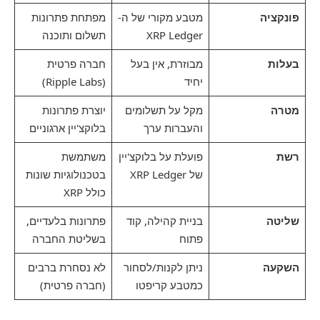
פונקציה
מטבע מקורי של ה-
מפתחת פתרונות
XRP Ledger
תשלום ותוכנה
בעלות
מבוזרת, אין בעל
חברה פרטית
יחיד
(Ripple Labs)
מטרה
מקל על תשלומים
יוצרת פתרונות
והעברות ערך
בלוקצ'יין ארגוניים
רשת
פועלת על בלוקצ'יין
משתמשת
של XRP Ledger
בטכנולוגיות שונות
כולל XRP
שליטה
בניית קהילה, קוד
פתרונות בלעדיים,
פתוח
בשליטת החברה
השקעה
ניתן לקנות/לסחור
לא נסחרת ברבים
כמטבע קריפטו
(חברה פרטית)