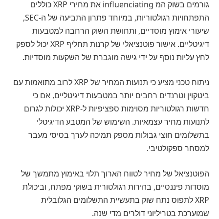
גורמים בשוק המ influenciating את מחירי XRP כוללים
התפתחויות רגולטוריות, במיוחד פתרון התביעה של ה-SEC,
שיעורי אימוץ מוסדיים, ותחושת השוק הרחבה למטבעות
דיגיטליים. אישור פוטנציאלי של קרנות תחליף XRP יכול לספק
לחץ עליות נוסף על ידי גישה מוגברת של השקעות מוסדיות.
ניתוח טכני מציע כי תנועות המחיר של XRP לרוב מתואמות עם
ביטקוין וטרנדים רחבים יותר במטבעות דיגיטליים, אם כי
חדשות רגולטוריות מסוימות ספציפיות ל-XRP יכולות לגרום
לתנועות מחיר עצמאיות. השימוש של המטבע הדיגיטלי
בתשלומים חוצי גבולות מספק תמיכה לערך בסיסי מעבר
למסחר ספקולטיבי.
הפוטנציאל של מחיר לטווח הארוך תלוי באימוץ מתמשך של
מוסדות פיננסיים, בהירות רגולטורית בשוקי מפתח, וביכולת
XRP לתפוס נתח שוק בתעשיית התשלומים הגלובלית
שמוערכת בטריליוני דולרים מדי שנה.