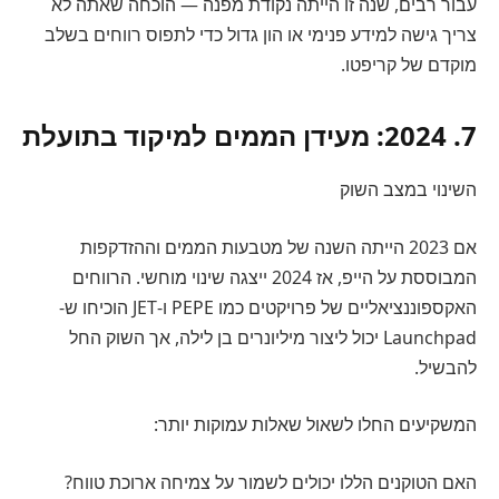
עבור רבים, שנה זו הייתה נקודת מפנה — הוכחה שאתה לא
צריך גישה למידע פנימי או הון גדול כדי לתפוס רווחים בשלב
מוקדם של קריפטו.
7. 2024: מעידן הממים למיקוד בתועלת
השינוי במצב השוק
אם 2023 הייתה השנה של מטבעות הממים וההזדקפות
המבוססת על הייפ, אז 2024 ייצגה שינוי מוחשי. הרווחים
האקספוננציאליים של פרויקטים כמו PEPE ו-JET הוכיחו ש-
Launchpad יכול ליצור מיליונרים בן לילה, אך השוק החל
להבשיל.
המשקיעים החלו לשאול שאלות עמוקות יותר:
האם הטוקנים הללו יכולים לשמור על צמיחה ארוכת טווח?