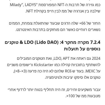
כמו גזירה של תרבות ה-NFT המפורסמת “Milady”, LADYS
שילבה בין אנרגיה של ממ לבין הייפ בקהילת NFT.
החזר של 66× שלה הדגים שבעוד שהתועלת צומחת, הממים
נשארים רווחיים כאשר הם מוחזקים בתרבות האינטרנט.
7.2.4 מקרה מחקר 4: LDO (Lido DAO) & טוקנים
נוספים על תועלות
2024 גם ראתה את LDO, APT, ואת הטוקנים המובילים
להשתתף בתוכניות קהילה כמו Kickstarter ורישומים משניים
על MEXC. בעוד ש-ROI שלהם לא היה כה פרעה (3×–8×),
טוקנים אלו סיפקו יציבות ולגיטימציה.
עבור משקיעים זהירים, זה היה תחליף בטוח יותר לרדוף אחרי
מטבעות ממ של 100×.