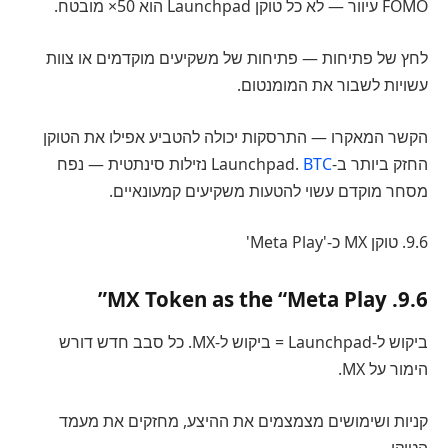
FOMO עיוור — לא כל טוקן Launchpad הוא 50× מובטח.
לחץ של פתיחות — פתיחות של משקיעים מוקדמים או צוות
עשויות לשבור את המומנטום.
הקשר המאקרו — התרסקות יכולה להטביע אפילו את הטוקן
החזק ביותר ב-Launchpad.
BTC
נזילות סינתטית — נפח
מסחר מוקדם עשוי להטעות משקיעים קמעונאיים.
9.6. טוקן MX כ-'Meta Play'
9.6. MX Token as the “Meta Play”
ביקוש ל-Launchpad = ביקוש ל-MX. כל סבב חדש דורש
הימור על MX.
קניות ושימושים מצמצמים את ההיצע, מחזקים את מעמד
הטוקן.