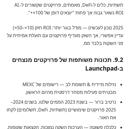
תשתיות, כלים ל-DeFi, מאמתים, פרויקטים שקשורים ל-AI.
ROI נשאר גבוה אך פחות "יוצאים דופן של 100×+".
2025 (נכון לעכשיו) — מודל בוגר יותר: ROI חזק (10×–50×)
עדיין אפשרי, אך השוק מעדיף פרויקטים עם תועלת אמיתית על
פני השקות בלבד ממ.
9.2. תכונות משותפות של פרויקטים מנצחים
ב-Launchpad
נזילות מיידית & תשומת לב — רישומים של MEXC
מבטיחים פעילות מסחר דרסטית מהיום הראשון.
נרטיב ברור — בשנת 2023 הממים שלטו. בשנים 2024–
2025 פרויקטים שימושיים (תשתיות, DeFi, תשלומים) לקחו
את האור.
כלכלה פשוטה — הערכות השקה נמוכות, הקצאות שקופות,