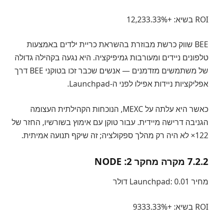
ROI בשיא: +12,233.33%
BEE שווק כרשת מבוזרת בהשראת כריית ילדים באמצעות
טלפונים ניידים ומעורבות גמיפיקציה. היא נגעה בקהילה גדולה
של משתמשים מזדמנים — אנשים שכבר זכו בטוקני BEE דרך
אפליקציות ניידות אפילו לפני ה-Launchpad.
כאשר היא עלתה על MEXC, הנוכחות הקהילתית העצומה
הגניבה דרישה מיידית. עבור טוקן עם אימוץ בשורשיו, החזר של
122× לא היה רק מהלך ספקולציה; זה שיקף תנועה אמיתית.
7.2.2 מקרה מחקר 2: NODE
מחיר Launchpad: 0.01 דולר
ROI בשיא: +9333.33%