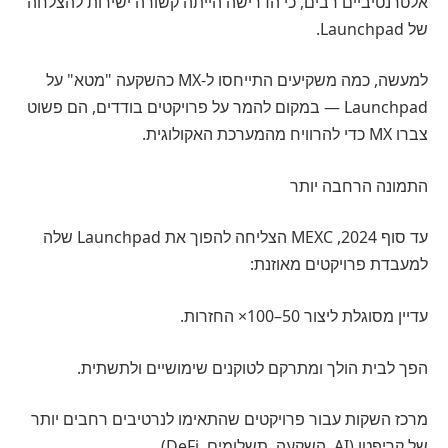
אלטרנטיביים רבים, כי הדרישה הייתה קשורה ישירות להצלחה
של Launchpad.
למעשה, כמה משקיעים התייחסו ל-MX כהשקעה "מטא" על
Launchpad — במקום להמר על פרויקטים בודדים, הם פשוט
צברו MX כדי להרוויח מהמערכת האקולוגית.
התמונה הרחבה יותר
עד סוף 2024, MEXC הצליחה להפוך את Launchpad שלה
למעבדת פרויקטים מאוזנת:
עדיין מסוגלת ליצור 50–100× החזרות.
הפך לבית הולך ומתרקם לטוקנים שימושיים ולתשתית.
מרכז השקות עבור פרויקטים שהתאימו לנרטיבים רחבים יותר
של קריפטו (AI, השקעה, תשלומים, DeFi).